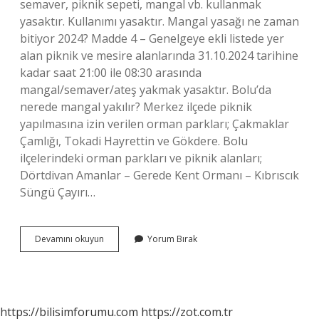
semaver, piknik sepeti, mangal vb. kullanmak
yasaktır. Kullanımı yasaktır. Mangal yasağı ne zaman
bitiyor 2024? Madde 4 – Genelgeye ekli listede yer
alan piknik ve mesire alanlarında 31.10.2024 tarihine
kadar saat 21:00 ile 08:30 arasında
mangal/semaver/ateş yakmak yasaktır. Bolu’da
nerede mangal yakılır? Merkez ilçede piknik
yapılmasına izin verilen orman parkları; Çakmaklar
Çamlığı, Tokadi Hayrettin ve Gökdere. Bolu
ilçelerindeki orman parkları ve piknik alanları;
Dörtdivan Amanlar – Gerede Kent Ormanı – Kıbrıscık
Süngü Çayırı…
Abantta
Devamını okuyun
Yorum Bırak
Mangal
Yapmak
Yasak
Mı
https://bilisimforumu.com
https://zot.com.tr