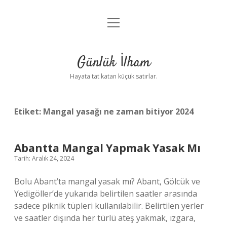
menüyü
Anasayfa
aç
Gizlilik Politikası
Günlük İlham
Yasal Uyarı
Hayata tat katan küçük satırlar.
Hakkımızda
Etiket:
Mangal yasağı ne zaman bitiyor 2024
Abantta Mangal Yapmak Yasak Mı
Tarih: Aralık 24, 2024
Bolu Abant’ta mangal yasak mı? Abant, Gölcük ve
Yedigöller’de yukarıda belirtilen saatler arasında
sadece piknik tüpleri kullanılabilir. Belirtilen yerler
ve saatler dışında her türlü ateş yakmak, ızgara,