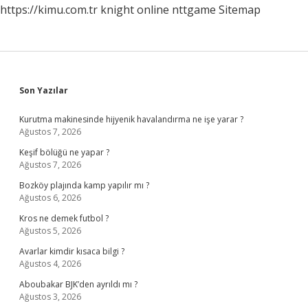
https://kimu.com.tr
knight online
nttgame
Sitemap
Sidebar
Son Yazılar
Kurutma makinesinde hijyenik havalandırma ne işe yarar ?
Ağustos 7, 2026
Keşif bölüğü ne yapar ?
Ağustos 7, 2026
Bozköy plajında kamp yapılır mı ?
Ağustos 6, 2026
Kros ne demek futbol ?
Ağustos 5, 2026
Avarlar kimdir kısaca bilgi ?
Ağustos 4, 2026
Aboubakar BJK’den ayrıldı mı ?
Ağustos 3, 2026