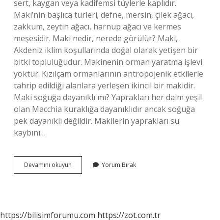
sert, kaygan veya kadifemsi tüylerle kaplıdır.
Maki’nin başlıca türleri; defne, mersin, çilek ağacı,
zakkum, zeytin ağacı, harnup ağacı ve kermes
meşesidir. Maki nedir, nerede görülür? Maki,
Akdeniz iklim koşullarında doğal olarak yetişen bir
bitki topluluğudur. Makinenin orman yaratma işlevi
yoktur. Kızılçam ormanlarının antropojenik etkilerle
tahrip edildiği alanlara yerleşen ikincil bir makidir.
Maki soğuğa dayanıklı mı? Yaprakları her daim yeşil
olan Macchia kuraklığa dayanıklıdır ancak soğuğa
pek dayanıklı değildir. Makilerin yaprakları su
kaybını…
Maki
Devamını okuyun
Yorum Bırak
Hangi
Ağaç
https://bilisimforumu.com
https://zot.com.tr