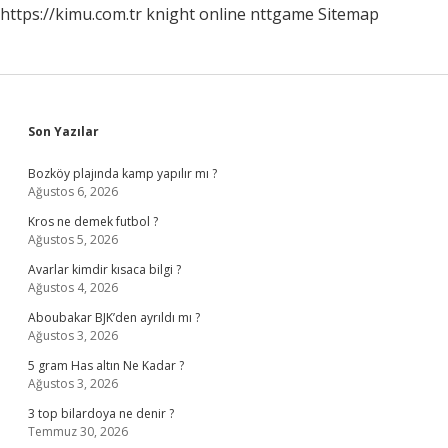
https://kimu.com.tr
knight online
nttgame
Sitemap
Sidebar
Son Yazılar
Bozköy plajında kamp yapılır mı ?
Ağustos 6, 2026
Kros ne demek futbol ?
Ağustos 5, 2026
Avarlar kimdir kısaca bilgi ?
Ağustos 4, 2026
Aboubakar BJK’den ayrıldı mı ?
Ağustos 3, 2026
5 gram Has altın Ne Kadar ?
Ağustos 3, 2026
3 top bilardoya ne denir ?
Temmuz 30, 2026