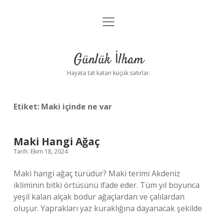
menüyü
Anasayfa
aç
Gizlilik Politikası
Günlük İlham
Yasal Uyarı
Hayata tat katan küçük satırlar.
Hakkımızda
Etiket:
Maki içinde ne var
Maki Hangi Ağaç
Tarih: Ekim 18, 2024
Maki hangi ağaç türüdür? Maki terimi Akdeniz
ikliminin bitki örtüsünü ifade eder. Tüm yıl boyunca
yeşil kalan alçak bodur ağaçlardan ve çalılardan
oluşur. Yaprakları yaz kuraklığına dayanacak şekilde