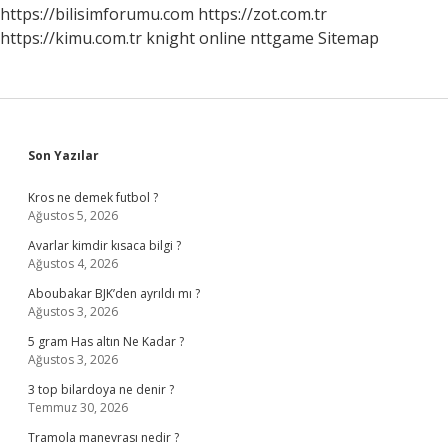
https://bilisimforumu.com
https://zot.com.tr
https://kimu.com.tr
knight online
nttgame
Sitemap
Sidebar
Son Yazılar
Kros ne demek futbol ?
Ağustos 5, 2026
Avarlar kimdir kısaca bilgi ?
Ağustos 4, 2026
Aboubakar BJK’den ayrıldı mı ?
Ağustos 3, 2026
5 gram Has altın Ne Kadar ?
Ağustos 3, 2026
3 top bilardoya ne denir ?
Temmuz 30, 2026
Tramola manevrası nedir ?