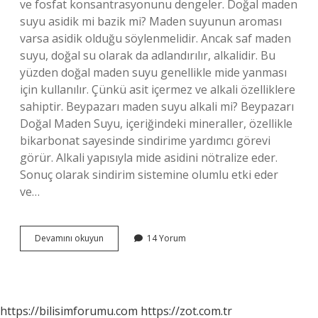
ve fosfat konsantrasyonunu dengeler. Doğal maden
suyu asidik mi bazik mi? Maden suyunun aroması
varsa asidik olduğu söylenmelidir. Ancak saf maden
suyu, doğal su olarak da adlandırılır, alkalidir. Bu
yüzden doğal maden suyu genellikle mide yanması
için kullanılır. Çünkü asit içermez ve alkali özelliklere
sahiptir. Beypazarı maden suyu alkali mi? Beypazarı
Doğal Maden Suyu, içeriğindeki mineraller, özellikle
bikarbonat sayesinde sindirime yardımcı görevi
görür. Alkali yapısıyla mide asidini nötralize eder.
Sonuç olarak sindirim sistemine olumlu etki eder
ve…
Doğal
Devamını okuyun
14 Yorum
Maden
Suyu
Alkali
Mi
https://bilisimforumu.com
https://zot.com.tr