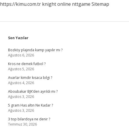
https://kimu.com.tr
knight online
nttgame
Sitemap
Sidebar
Son Yazılar
Bozköy plajında kamp yapılır mı ?
Ağustos 6, 2026
Kros ne demek futbol ?
Ağustos 5, 2026
Avarlar kimdir kısaca bilgi ?
Ağustos 4, 2026
Aboubakar BJK’den ayrıldı mı ?
Ağustos 3, 2026
5 gram Has altın Ne Kadar ?
Ağustos 3, 2026
3 top bilardoya ne denir ?
Temmuz 30, 2026