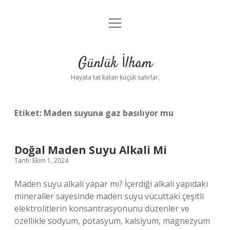
menüyü
Anasayfa
aç
Gizlilik Politikası
Günlük İlham
Yasal Uyarı
Hayata tat katan küçük satırlar.
Hakkımızda
Etiket:
Maden suyuna gaz basılıyor mu
Doğal Maden Suyu Alkali Mi
Tarih: Ekim 1, 2024
Maden suyu alkali yapar mı? İçerdiği alkali yapıdaki
mineraller sayesinde maden suyu vücuttaki çeşitli
elektrolitlerin konsantrasyonunu düzenler ve
özellikle sodyum, potasyum, kalsiyum, magnezyum