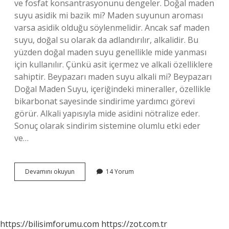
ve fosfat konsantrasyonunu dengeler. Doğal maden
suyu asidik mi bazik mi? Maden suyunun aroması
varsa asidik olduğu söylenmelidir. Ancak saf maden
suyu, doğal su olarak da adlandırılır, alkalidir. Bu
yüzden doğal maden suyu genellikle mide yanması
için kullanılır. Çünkü asit içermez ve alkali özelliklere
sahiptir. Beypazarı maden suyu alkali mi? Beypazarı
Doğal Maden Suyu, içeriğindeki mineraller, özellikle
bikarbonat sayesinde sindirime yardımcı görevi
görür. Alkali yapısıyla mide asidini nötralize eder.
Sonuç olarak sindirim sistemine olumlu etki eder
ve…
Doğal
Devamını okuyun
14 Yorum
Maden
Suyu
Alkali
Mi
https://bilisimforumu.com
https://zot.com.tr