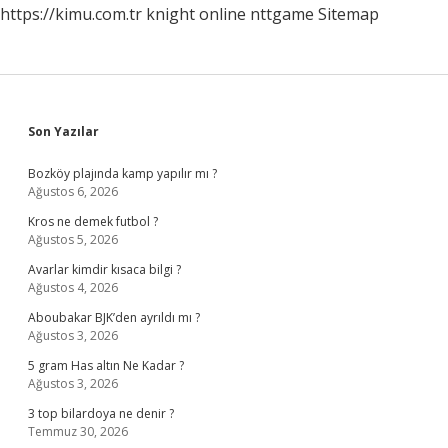
https://kimu.com.tr
knight online
nttgame
Sitemap
Sidebar
Son Yazılar
Bozköy plajında kamp yapılır mı ?
Ağustos 6, 2026
Kros ne demek futbol ?
Ağustos 5, 2026
Avarlar kimdir kısaca bilgi ?
Ağustos 4, 2026
Aboubakar BJK’den ayrıldı mı ?
Ağustos 3, 2026
5 gram Has altın Ne Kadar ?
Ağustos 3, 2026
3 top bilardoya ne denir ?
Temmuz 30, 2026