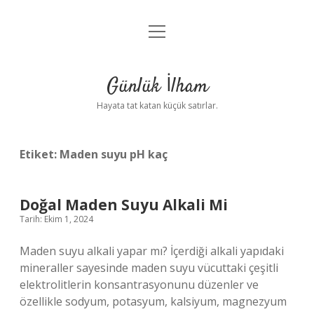
menüyü
Anasayfa
aç
Gizlilik Politikası
Günlük İlham
Yasal Uyarı
Hayata tat katan küçük satırlar.
Hakkımızda
Etiket:
Maden suyu pH kaç
Doğal Maden Suyu Alkali Mi
Tarih: Ekim 1, 2024
Maden suyu alkali yapar mı? İçerdiği alkali yapıdaki
mineraller sayesinde maden suyu vücuttaki çeşitli
elektrolitlerin konsantrasyonunu düzenler ve
özellikle sodyum, potasyum, kalsiyum, magnezyum