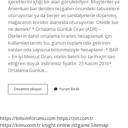
içeceklerini içtiği bir alan görülebiliyor. Müşteriler ya
Amerikan bar denilen tezgahın önündeki taburelere
oturuyorlar ya da berjer ve sandalyelerle döşenmiş
mağazanın koridor alanında oturuyorlar. Otelde bar
ne demek? * Ortalama Günlük Oran (ADR) –
Otellerin dahili ortalama oranını hesaplamak için
kullanılan terim; bu, günün toplam oda gelirinin
satılan oda sayısına bölünmesiyle hesaplanır. * BAR
– En İyi Mevcut Oran, otelin belirli bir tarih için ilan
ettiği en düşük indirimsiz fiyattır. 23 Kasım 2016*
Ortalama Günlük…
Plaj
Devamını okuyun
Yorum Bırak
Bar
Ne
Demek
https://bilisimforumu.com
https://zot.com.tr
https://kimu.com.tr
knight online
nttgame
Sitemap