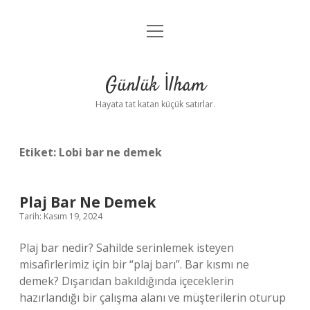
menüyü
Anasayfa
aç
Gizlilik Politikası
Günlük İlham
Yasal Uyarı
Hayata tat katan küçük satırlar.
Hakkımızda
Etiket:
Lobi bar ne demek
Plaj Bar Ne Demek
Tarih: Kasım 19, 2024
Plaj bar nedir? Sahilde serinlemek isteyen
misafirlerimiz için bir “plaj barı”. Bar kısmı ne
demek? Dışarıdan bakıldığında içeceklerin
hazırlandığı bir çalışma alanı ve müşterilerin oturup