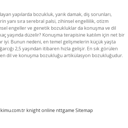
yan yapılarda bozukluk, yarık damak, diş sorunları,
in yanı sıra serebral palsi, zihinsel engellilik, otizm
sel engeller ve genetik bozukluklar da konuşma ve dil
ç yaşında düzelir? Konuşma terapisine katılım için net bir
ar iyi. Bunun nedeni, en temel gelişmelerin küçük yaşta
rcığı 2,5 yaşından itibaren hızla gelişir. En sık görülen
en dil ve konuşma bozukluğu artikülasyon bozukluğudur.
/kimu.com.tr
knight online
nttgame
Sitemap