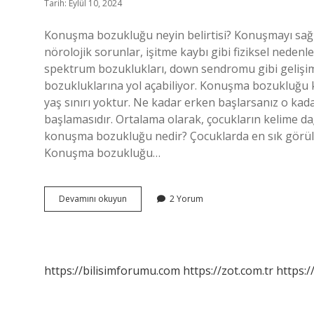
Tarih: Eylül 10, 2024
Konuşma bozukluğu neyin belirtisi? Konuşmayı sağla
nörolojik sorunlar, işitme kaybı gibi fiziksel nedenler
spektrum bozuklukları, down sendromu gibi gelişim
bozukluklarına yol açabiliyor. Konuşma bozukluğu ka
yaş sınırı yoktur. Ne kadar erken başlarsanız o kad
başlamasıdır. Ortalama olarak, çocukların kelime dağa
konuşma bozukluğu nedir? Çocuklarda en sık görül
Konuşma bozukluğu…
Çocuklarda
Devamını okuyun
2 Yorum
Konuşma
Bozukluğu
Neden
Olur
https://bilisimforumu.com
https://zot.com.tr
https:/