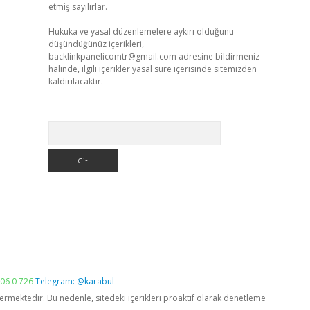
etmiş sayılırlar.
Hukuka ve yasal düzenlemelere aykırı olduğunu
düşündüğünüz içerikleri,
backlinkpanelicomtr@gmail.com
adresine bildirmeniz
halinde, ilgili içerikler yasal süre içerisinde sitemizden
kaldırılacaktır.
Arama
06 0 726
Telegram: @karabul
vermektedir. Bu nedenle, sitedeki içerikleri proaktif olarak denetleme