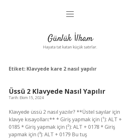
menüyü
Anasayfa
aç
Gizlilik Politikası
Günlük İlham
Yasal Uyarı
Hayata tat katan küçük satırlar.
Hakkımızda
Etiket:
Klavyede kare 2 nasıl yapılır
Üssü 2 Klavyede Nasıl Yapılır
Tarih: Ekim 15, 2024
Klavyede üssü 2 nasıl yazılır? **Üstel sayılar için
klavye kısayolları:** * Giriş yapmak için (¹): ALT +
0185 * Giriş yapmak için (²): ALT + 0178 * Giriş
yapmak için (³): ALT + 0179 Bu tuş