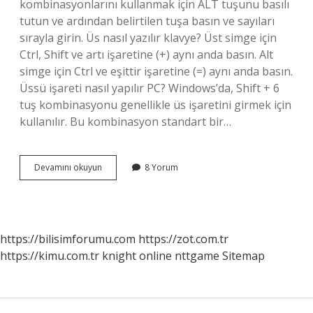
kombinasyonlarını kullanmak için ALT tuşunu basılı
tutun ve ardından belirtilen tuşa basın ve sayıları
sırayla girin. Üs nasıl yazılır klavye? Üst simge için
Ctrl, Shift ve artı işaretine (+) aynı anda basın. Alt
simge için Ctrl ve eşittir işaretine (=) aynı anda basın.
Üssü işareti nasıl yapılır PC? Windows’da, Shift + 6
tuş kombinasyonu genellikle üs işaretini girmek için
kullanılır. Bu kombinasyon standart bir…
Üssü
Devamını okuyun
8 Yorum
2
Klavyede
Nasıl
Yapılır
https://bilisimforumu.com
https://zot.com.tr
https://kimu.com.tr
knight online
nttgame
Sitemap