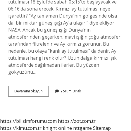
tutulması 18 Eylül’de sabah 05:15’te başlayacak ve
06:16’da sona erecek. Kırmızı ay tutulması neye
işarettir? “Ay tamamen Dünya’nın gölgesinde olsa
da, bir miktar güneş ışığı Ay’a ulaşır,” diye ekliyor
NASA. Ancak bu güneş ışığı Dünya’nın
atmosferinden geçerken, mavi ışığın çoğu atmosfer
tarafından filtrelenir ve Ay kırmızı görünür. Bu
nedenle, bu olaya “kanlı ay tutulması” da denir. Ay
tutulması hangi renk olur? Uzun dalga kırmızı ışık
atmosferde dağılmadan ilerler. Bu yüzden
gökyüzünü…
Mor
Devamını okuyun
Yorum Bırak
Ay
Tutulması
Nedir
https://bilisimforumu.com
https://zot.com.tr
https://kimu.com.tr
knight online
nttgame
Sitemap