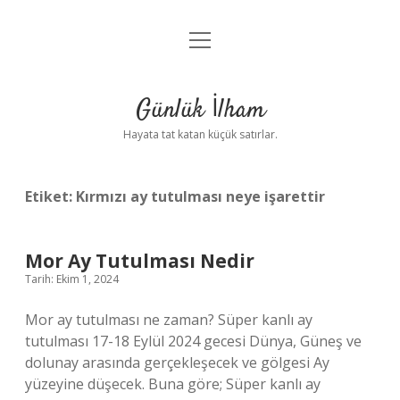
menüyü
Anasayfa
aç
Gizlilik Politikası
Günlük İlham
Yasal Uyarı
Hayata tat katan küçük satırlar.
Hakkımızda
Etiket:
Kırmızı ay tutulması neye işarettir
Mor Ay Tutulması Nedir
Tarih: Ekim 1, 2024
Mor ay tutulması ne zaman? Süper kanlı ay
tutulması 17-18 Eylül 2024 gecesi Dünya, Güneş ve
dolunay arasında gerçekleşecek ve gölgesi Ay
yüzeyine düşecek. Buna göre; Süper kanlı ay