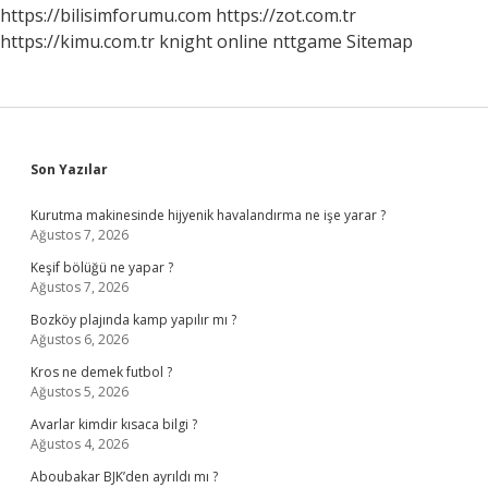
https://bilisimforumu.com
https://zot.com.tr
https://kimu.com.tr
knight online
nttgame
Sitemap
Sidebar
Son Yazılar
Kurutma makinesinde hijyenik havalandırma ne işe yarar ?
Ağustos 7, 2026
Keşif bölüğü ne yapar ?
Ağustos 7, 2026
Bozköy plajında kamp yapılır mı ?
Ağustos 6, 2026
Kros ne demek futbol ?
Ağustos 5, 2026
Avarlar kimdir kısaca bilgi ?
Ağustos 4, 2026
Aboubakar BJK’den ayrıldı mı ?