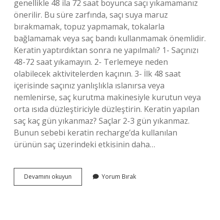
genellikle 48 ila 72 saat boyunca saçı yıkamamanız
önerilir. Bu süre zarfında, saçı suya maruz
bırakmamak, topuz yapmamak, tokalarla
bağlamamak veya saç bandı kullanmamak önemlidir.
Keratin yaptırdıktan sonra ne yapılmalı? 1- Saçınızı
48-72 saat yıkamayın. 2- Terlemeye neden
olabilecek aktivitelerden kaçının. 3- İlk 48 saat
içerisinde saçınız yanlışlıkla ıslanırsa veya
nemlenirse, saç kurutma makinesiyle kurutun veya
orta ısıda düzleştiriciyle düzleştirin. Keratin yapılan
saç kaç gün yıkanmaz? Saçlar 2-3 gün yıkanmaz.
Bunun sebebi keratin recharge’da kullanılan
ürünün saç üzerindeki etkisinin daha…
Keratin
Devamını okuyun
Yorum Bırak
Yaptıktan
Sonra
Nasıl
Yıkanmalı