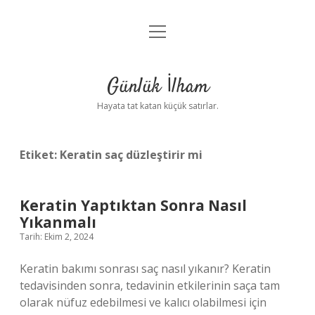
menüyü
Anasayfa
aç
Gizlilik Politikası
Günlük İlham
Yasal Uyarı
Hayata tat katan küçük satırlar.
Hakkımızda
Etiket:
Keratin saç düzleştirir mi
Keratin Yaptıktan Sonra Nasıl
Yıkanmalı
Tarih: Ekim 2, 2024
Keratin bakımı sonrası saç nasıl yıkanır? Keratin
tedavisinden sonra, tedavinin etkilerinin saça tam
olarak nüfuz edebilmesi ve kalıcı olabilmesi için