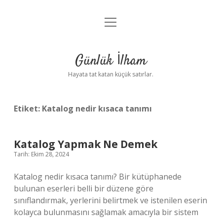
menüyü
Anasayfa
aç
Gizlilik Politikası
Günlük İlham
Yasal Uyarı
Hayata tat katan küçük satırlar.
Hakkımızda
Etiket:
Katalog nedir kısaca tanımı
Katalog Yapmak Ne Demek
Tarih: Ekim 28, 2024
Katalog nedir kısaca tanımı? Bir kütüphanede
bulunan eserleri belli bir düzene göre
sınıflandırmak, yerlerini belirtmek ve istenilen eserin
kolayca bulunmasını sağlamak amacıyla bir sistem