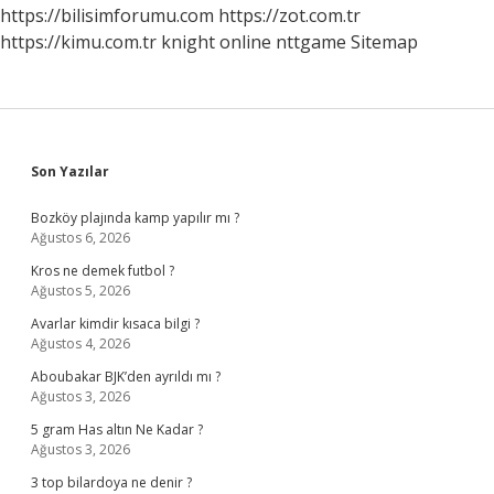
https://bilisimforumu.com
https://zot.com.tr
https://kimu.com.tr
knight online
nttgame
Sitemap
Sidebar
Son Yazılar
Bozköy plajında kamp yapılır mı ?
Ağustos 6, 2026
Kros ne demek futbol ?
Ağustos 5, 2026
Avarlar kimdir kısaca bilgi ?
Ağustos 4, 2026
Aboubakar BJK’den ayrıldı mı ?
Ağustos 3, 2026
5 gram Has altın Ne Kadar ?
Ağustos 3, 2026
3 top bilardoya ne denir ?