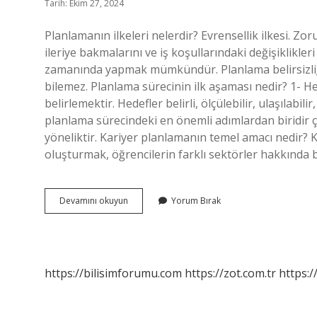
Tarih: Ekim 27, 2024
Planlamanın ilkeleri nelerdir? Evrensellik ilkesi. Zo
ileriye bakmalarını ve iş koşullarındaki değişiklikler
zamanında yapmak mümkündür. Planlama belirsizliği
bilemez. Planlama sürecinin ilk aşaması nedir? 1- He
belirlemektir. Hedefler belirli, ölçülebilir, ulaşılabi
planlama sürecindeki en önemli adımlardan biridir
yöneliktir. Kariyer planlamanın temel amacı nedir? K
oluşturmak, öğrencilerin farklı sektörler hakkında b
Planlamanın
Devamını okuyun
Yorum Bırak
Temel
Amacı
Nedir
https://bilisimforumu.com
https://zot.com.tr
https:/