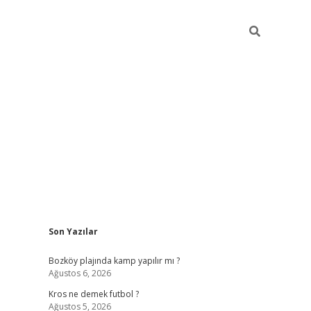
Sidebar
Son Yazılar
betci
Bozköy plajında kamp yapılır mı ?
Ağustos 6, 2026
Kros ne demek futbol ?
Ağustos 5, 2026