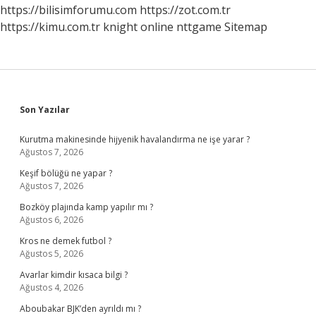
Midir
https://bilisimforumu.com
https://zot.com.tr
https://kimu.com.tr
knight online
nttgame
Sitemap
Sidebar
Son Yazılar
Kurutma makinesinde hijyenik havalandırma ne işe yarar ?
Ağustos 7, 2026
Keşif bölüğü ne yapar ?
Ağustos 7, 2026
Bozköy plajında kamp yapılır mı ?
Ağustos 6, 2026
Kros ne demek futbol ?
Ağustos 5, 2026
Avarlar kimdir kısaca bilgi ?
Ağustos 4, 2026
Aboubakar BJK’den ayrıldı mı ?