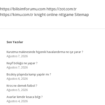
Belirtisi
Midir
https://bilisimforumu.com
https://zot.com.tr
https://kimu.com.tr
knight online
nttgame
Sitemap
Sidebar
Son Yazılar
Kurutma makinesinde hijyenik havalandırma ne işe yarar ?
Ağustos 7, 2026
Keşif bölüğü ne yapar ?
Ağustos 7, 2026
Bozköy plajında kamp yapılır mı ?
Ağustos 6, 2026
Kros ne demek futbol ?
Ağustos 5, 2026
Avarlar kimdir kısaca bilgi ?
Ağustos 4, 2026