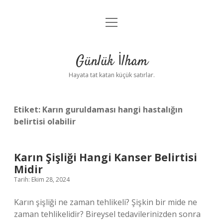
menüyü
Anasayfa
aç
Gizlilik Politikası
Günlük İlham
Yasal Uyarı
Hayata tat katan küçük satırlar.
Hakkımızda
Etiket:
Karın guruldaması hangi hastalığın
belirtisi olabilir
Karın Şişliği Hangi Kanser Belirtisi
Midir
Tarih: Ekim 28, 2024
Karın şişliği ne zaman tehlikeli? Şişkin bir mide ne
zaman tehlikelidir? Bireysel tedavilerinizden sonra