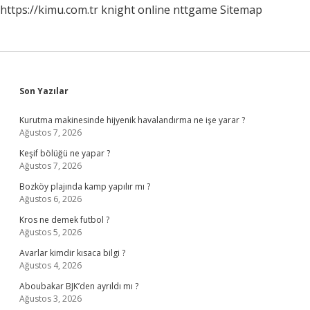
https://kimu.com.tr
knight online
nttgame
Sitemap
Sidebar
Son Yazılar
Kurutma makinesinde hijyenik havalandırma ne işe yarar ?
Ağustos 7, 2026
Keşif bölüğü ne yapar ?
Ağustos 7, 2026
Bozköy plajında kamp yapılır mı ?
Ağustos 6, 2026
Kros ne demek futbol ?
Ağustos 5, 2026
Avarlar kimdir kısaca bilgi ?
Ağustos 4, 2026
Aboubakar BJK’den ayrıldı mı ?
Ağustos 3, 2026