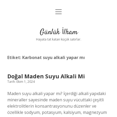
menüyü
Anasayfa
aç
Gizlilik Politikası
Günlük İlham
Yasal Uyarı
Hayata tat katan küçük satırlar.
Hakkımızda
Etiket:
Karbonat suyu alkali yapar mı
Doğal Maden Suyu Alkali Mi
Tarih: Ekim 1, 2024
Maden suyu alkali yapar mı? İçerdiği alkali yapıdaki
mineraller sayesinde maden suyu vücuttaki çeşitli
elektrolitlerin konsantrasyonunu düzenler ve
özellikle sodyum, potasyum, kalsiyum, magnezyum