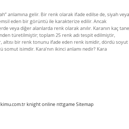
ah” anlamına gelir. Bir renk olarak ifade edilse de, siyah vey
temsil eden bir görüntü ile karakterize edilir. Ancak
rde veya diğer alanlarda renk olarak anılır. Karanın kaç tan
nden türetilmiştir; toplam 25 renk adı tespit edilmiştir,
ır, altısı bir renk tonunu ifade eden renk ismidir, dördü soyut
üçü somut isimdir. Kara’nın ikinci anlamı nedir? Kara
/kimu.com.tr
knight online
nttgame
Sitemap