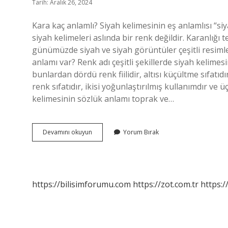
Tarih: Aralık 26, 2024
Kara kaç anlamlı? Siyah kelimesinin eş anlamlısı “siy
siyah kelimeleri aslında bir renk değildir. Karanlığı 
günümüzde siyah ve siyah görüntüler çeşitli resimle
anlamı var? Renk adı çeşitli şekillerde siyah kelimesi
bunlardan dördü renk fiilidir, altısı küçültme sıfatıd
renk sıfatıdır, ikisi yoğunlaştırılmış kullanımdır ve 
kelimesinin sözlük anlamı toprak ve…
Kara
Devamını okuyun
Yorum Bırak
Kelimesinin
Kaç
Anlamı
Var
https://bilisimforumu.com
https://zot.com.tr
https:/