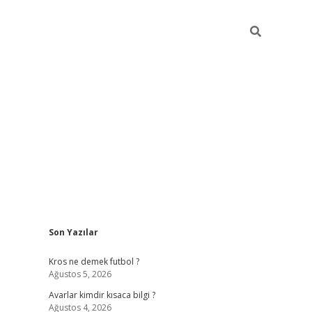
Sidebar
Son Yazılar
betci
Kros ne demek futbol ?
Ağustos 5, 2026
Avarlar kimdir kısaca bilgi ?
Ağustos 4, 2026