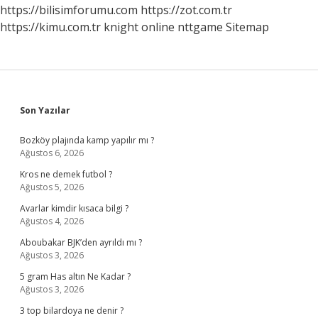
https://bilisimforumu.com
https://zot.com.tr
https://kimu.com.tr
knight online
nttgame
Sitemap
Sidebar
Son Yazılar
Bozköy plajında kamp yapılır mı ?
Ağustos 6, 2026
Kros ne demek futbol ?
Ağustos 5, 2026
Avarlar kimdir kısaca bilgi ?
Ağustos 4, 2026
Aboubakar BJK’den ayrıldı mı ?
Ağustos 3, 2026
5 gram Has altın Ne Kadar ?
Ağustos 3, 2026
3 top bilardoya ne denir ?