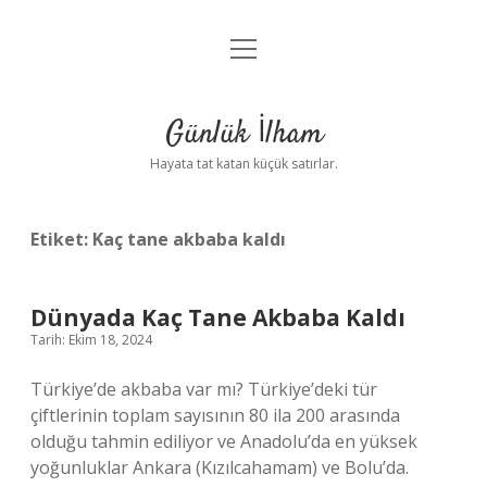
menüyü
Anasayfa
aç
Gizlilik Politikası
Günlük İlham
Yasal Uyarı
Hayata tat katan küçük satırlar.
Hakkımızda
Etiket:
Kaç tane akbaba kaldı
Dünyada Kaç Tane Akbaba Kaldı
Tarih: Ekim 18, 2024
Türkiye’de akbaba var mı? Türkiye’deki tür
çiftlerinin toplam sayısının 80 ila 200 arasında
olduğu tahmin ediliyor ve Anadolu’da en yüksek
yoğunluklar Ankara (Kızılcahamam) ve Bolu’da.