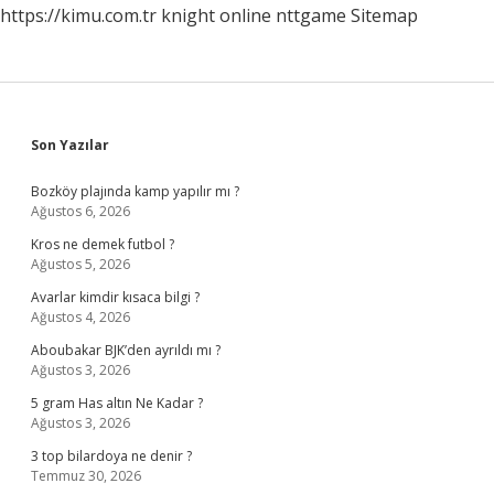
https://kimu.com.tr
knight online
nttgame
Sitemap
Sidebar
Son Yazılar
Bozköy plajında kamp yapılır mı ?
Ağustos 6, 2026
Kros ne demek futbol ?
Ağustos 5, 2026
Avarlar kimdir kısaca bilgi ?
Ağustos 4, 2026
Aboubakar BJK’den ayrıldı mı ?
Ağustos 3, 2026
5 gram Has altın Ne Kadar ?
Ağustos 3, 2026
3 top bilardoya ne denir ?
Temmuz 30, 2026