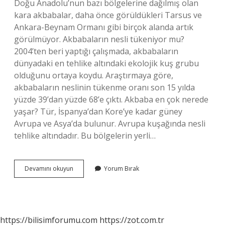
Doğu Anadolu’nun bazı bölgelerine dağılmış olan
kara akbabalar, daha önce görüldükleri Tarsus ve
Ankara-Beynam Ormanı gibi birçok alanda artık
görülmüyor. Akbabaların nesli tükeniyor mu?
2004’ten beri yaptığı çalışmada, akbabaların
dünyadaki en tehlike altındaki ekolojik kuş grubu
olduğunu ortaya koydu. Araştırmaya göre,
akbabaların neslinin tükenme oranı son 15 yılda
yüzde 39’dan yüzde 68’e çıktı. Akbaba en çok nerede
yaşar? Tür, İspanya’dan Kore’ye kadar güney
Avrupa ve Asya’da bulunur. Avrupa kuşağında nesli
tehlike altındadır. Bu bölgelerin yerli…
Dünyada
Devamını okuyun
Yorum Bırak
Kaç
Tane
Akbaba
Kaldı
https://bilisimforumu.com
https://zot.com.tr