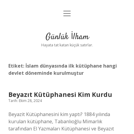
menüyü
Anasayfa
aç
Gizlilik Politikası
Günlük İlham
Yasal Uyarı
Hayata tat katan küçük satırlar.
Hakkımızda
Etiket:
İslam dünyasında ilk kütüphane hangi
devlet döneminde kurulmuştur
Beyazıt Kütüphanesi Kim Kurdu
Tarih: Ekim 28, 2024
Beyazit Kütüphanesini kim yaptı? 1884 yılında
kurulan kütüphane, Tabanlıoğlu Mimarlık
tarafından El Yazmaları Kütüphanesi ve Beyazıt