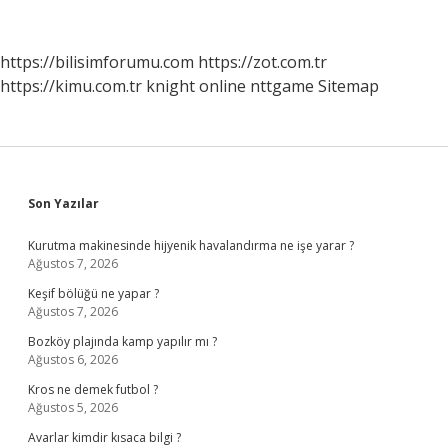
Kurdu
https://bilisimforumu.com
https://zot.com.tr
https://kimu.com.tr
knight online
nttgame
Sitemap
Sidebar
Son Yazılar
Kurutma makinesinde hijyenik havalandırma ne işe yarar ?
Ağustos 7, 2026
Keşif bölüğü ne yapar ?
Ağustos 7, 2026
Bozköy plajında kamp yapılır mı ?
Ağustos 6, 2026
Kros ne demek futbol ?
Ağustos 5, 2026
Avarlar kimdir kısaca bilgi ?