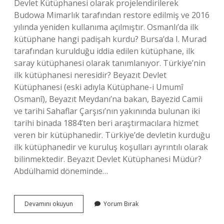
Devlet Kütüphanesi olarak projelendirilerek
Budowa Mimarlık tarafından restore edilmiş ve 2016
yılında yeniden kullanıma açılmıştır. Osmanlı’da ilk
kütüphane hangi padişah kurdu? Bursa’da I. Murad
tarafından kurulduğu iddia edilen kütüphane, ilk
saray kütüphanesi olarak tanımlanıyor. Türkiye’nin
ilk kütüphanesi neresidir? Beyazıt Devlet
Kütüphanesi (eski adıyla Kütüphane-i Umumî
Osmanî), Beyazıt Meydanı’na bakan, Bayezid Camii
ve tarihi Sahaflar Çarşısı’nın yakınında bulunan iki
tarihi binada 1884’ten beri araştırmacılara hizmet
veren bir kütüphanedir. Türkiye’de devletin kurduğu
ilk kütüphanedir ve kuruluş koşulları ayrıntılı olarak
bilinmektedir. Beyazıt Devlet Kütüphanesi Müdür?
Abdülhamid döneminde…
Beyazıt
Devamını okuyun
Yorum Bırak
Kütüphanesi
Kim