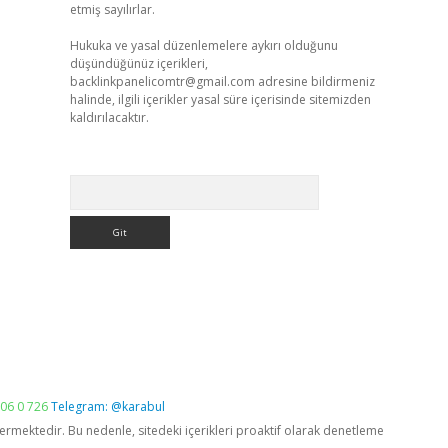
etmiş sayılırlar.
Hukuka ve yasal düzenlemelere aykırı olduğunu
düşündüğünüz içerikleri,
backlinkpanelicomtr@gmail.com
adresine bildirmeniz
halinde, ilgili içerikler yasal süre içerisinde sitemizden
kaldırılacaktır.
Arama
06 0 726
Telegram: @karabul
vermektedir. Bu nedenle, sitedeki içerikleri proaktif olarak denetleme