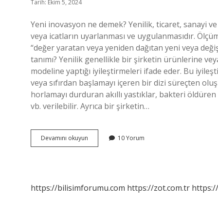
Tarih: Ekim 5, 2024
Yeni inovasyon ne demek? Yenilik, ticaret, sanayi ve 
veya icatların uyarlanması ve uygulanmasıdır. Ölçüm 
“değer yaratan veya yeniden dağıtan yeni veya değişt
tanımı? Yenilik genellikle bir şirketin ürünlerine v
modeline yaptığı iyileştirmeleri ifade eder. Bu iyile
veya sıfırdan başlamayı içeren bir dizi süreçten olu
horlamayı durduran akıllı yastıklar, bakteri öldüren 
vb. verilebilir. Ayrıca bir şirketin…
Yeni
Devamını okuyun
10 Yorum
Inovasyon
Nedir
https://bilisimforumu.com
https://zot.com.tr
https:/