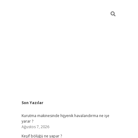
Sidebar
Son Yazılar
betci
Kurutma makinesinde hijyenik havalandırma ne işe
yarar ?
Ağustos 7, 2026
Keşif bölüğü ne yapar ?