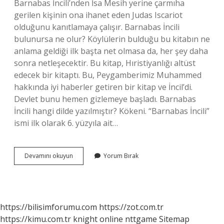
Barnabas İncili’nden İsa Mesih yerine çarmıha
gerilen kişinin ona ihanet eden Judas Iscariot
olduğunu kanıtlamaya çalışır. Barnabas İncili
bulunursa ne olur? Köylülerin bulduğu bu kitabın ne
anlama geldiği ilk başta net olmasa da, her şey daha
sonra netleşecektir. Bu kitap, Hıristiyanlığı altüst
edecek bir kitaptı. Bu, Peygamberimiz Muhammed
hakkında iyi haberler getiren bir kitap ve İncil’di.
Devlet bunu hemen gizlemeye başladı. Barnabas
İncili hangi dilde yazılmıştır? Kökeni. “Barnabas İncili”
ismi ilk olarak 6. yüzyıla ait…
Barnabas
Devamını okuyun
Yorum Bırak
İNcili
In
Içinde
Ne
Yazıyor
https://bilisimforumu.com
https://zot.com.tr
https://kimu.com.tr
knight online
nttgame
Sitemap