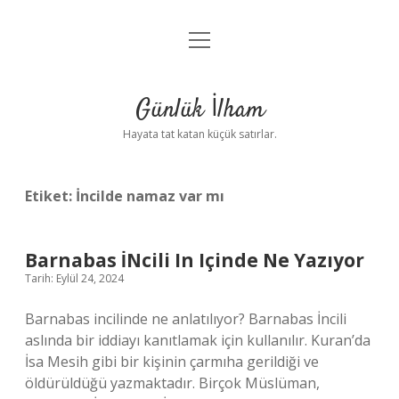
menüyü
Anasayfa
aç
Gizlilik Politikası
Günlük İlham
Yasal Uyarı
Hayata tat katan küçük satırlar.
Hakkımızda
Etiket:
İncilde namaz var mı
Barnabas İNcili In Içinde Ne Yazıyor
Tarih: Eylül 24, 2024
Barnabas incilinde ne anlatılıyor? Barnabas İncili
aslında bir iddiayı kanıtlamak için kullanılır. Kuran’da
İsa Mesih gibi bir kişinin çarmıha gerildiği ve
öldürüldüğü yazmaktadır. Birçok Müslüman,