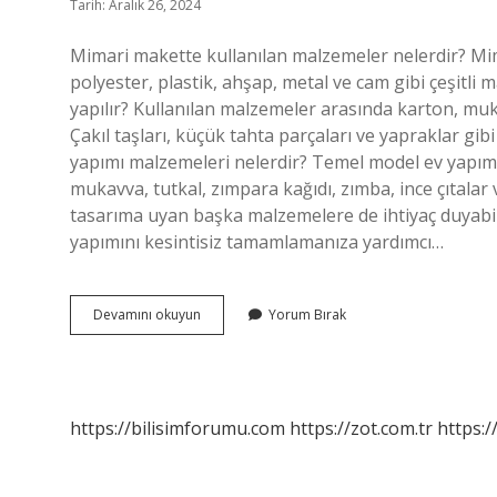
Tarih: Aralık 26, 2024
Mimari makette kullanılan malzemeler nelerdir? Mi
polyester, plastik, ahşap, metal ve cam gibi çeşitl
yapılır? Kullanılan malzemeler arasında karton, muk
Çakıl taşları, küçük tahta parçaları ve yapraklar gib
yapımı malzemeleri nelerdir? Temel model ev yapımı
mukavva, tutkal, zımpara kağıdı, zımba, ince çıtalar
tasarıma uyan başka malzemelere de ihtiyaç duyabil
yapımını kesintisiz tamamlamanıza yardımcı…
Mimari
Devamını okuyun
Yorum Bırak
Maket
Malzemeleri
Nelerdir
https://bilisimforumu.com
https://zot.com.tr
https:/