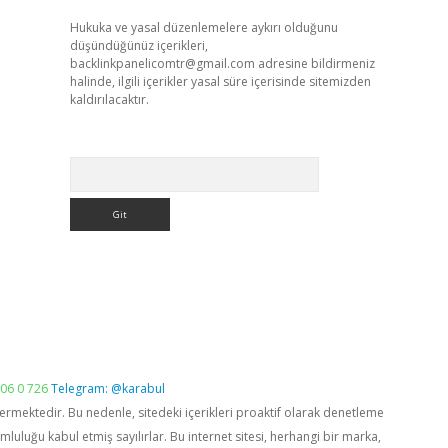
Hukuka ve yasal düzenlemelere aykırı olduğunu
düşündüğünüz içerikleri,
backlinkpanelicomtr@gmail.com
adresine bildirmeniz
halinde, ilgili içerikler yasal süre içerisinde sitemizden
kaldırılacaktır.
Arama
06 0 726
Telegram: @karabul
vermektedir. Bu nedenle, sitedeki içerikleri proaktif olarak denetleme
luğu kabul etmiş sayılırlar. Bu internet sitesi, herhangi bir marka,