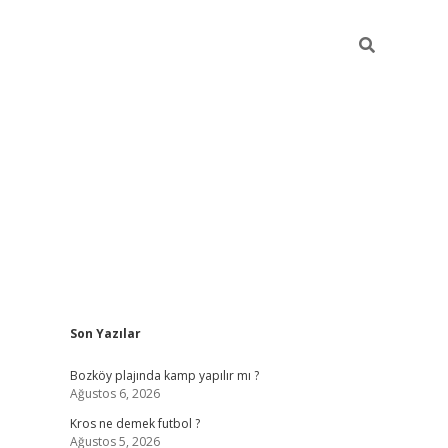
Sidebar
Son Yazılar
betci
Bozköy plajında kamp yapılır mı ?
Ağustos 6, 2026
Kros ne demek futbol ?
Ağustos 5, 2026