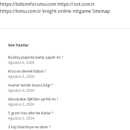
https://bilisimforumu.com
https://zot.com.tr
https://kimu.com.tr
knight online
nttgame
Sitemap
Sidebar
Son Yazılar
Bozköy plajında kamp yapılır mı ?
Ağustos 6, 2026
Kros ne demek futbol ?
Ağustos 5, 2026
Avarlar kimdir kısaca bilgi ?
Ağustos 4, 2026
Aboubakar BJK’den ayrıldı mı ?
Ağustos 3, 2026
5 gram Has altın Ne Kadar ?
Ağustos 3, 2026
3 top bilardoya ne denir ?