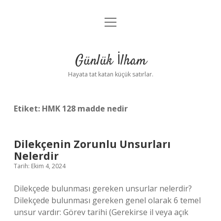
menüyü
Anasayfa
aç
Gizlilik Politikası
Günlük İlham
Yasal Uyarı
Hayata tat katan küçük satırlar.
Hakkımızda
Etiket:
HMK 128 madde nedir
Dilekçenin Zorunlu Unsurları
Nelerdir
Tarih: Ekim 4, 2024
Dilekçede bulunması gereken unsurlar nelerdir?
Dilekçede bulunması gereken genel olarak 6 temel
unsur vardır: Görev tarihi (Gerekirse il veya açık