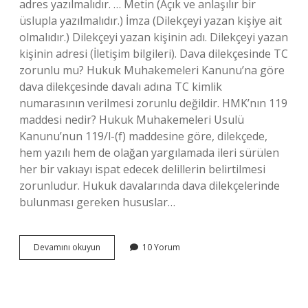
adres yazılmalıdır. … Metin (Açık ve anlaşılır bir
üslupla yazılmalıdır.) İmza (Dilekçeyi yazan kişiye ait
olmalıdır.) Dilekçeyi yazan kişinin adı. Dilekçeyi yazan
kişinin adresi (İletişim bilgileri). Dava dilekçesinde TC
zorunlu mu? Hukuk Muhakemeleri Kanunu’na göre
dava dilekçesinde davalı adına TC kimlik
numarasının verilmesi zorunlu değildir. HMK’nın 119
maddesi nedir? Hukuk Muhakemeleri Usulü
Kanunu’nun 119/l-(f) maddesine göre, dilekçede,
hem yazılı hem de olağan yargılamada ileri sürülen
her bir vakıayı ispat edecek delillerin belirtilmesi
zorunludur. Hukuk davalarında dava dilekçelerinde
bulunması gereken hususlar…
Dilekçenin
Devamını okuyun
10 Yorum
Zorunlu
Unsurları
Nelerdir