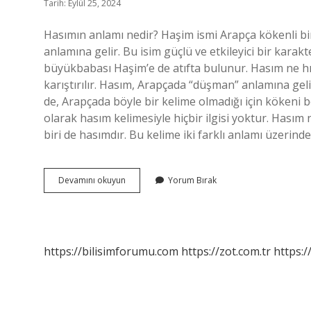
Tarih: Eylül 25, 2024
Hasımın anlamı nedir? Haşim ismi Arapça kökenli bi
anlamına gelir. Bu isim güçlü ve etkileyici bir kar
büyükbabası Haşim’e de atıfta bulunur. Hasım ne hıs
karıştırılır. Hasım, Arapçada “düşman” anlamına geli
de, Arapçada böyle bir kelime olmadığı için kökeni be
olarak hasım kelimesiyle hiçbir ilgisi yoktur. Hasım
biri de hasımdır. Bu kelime iki farklı anlamı üzerind
Iki
Devamını okuyun
Yorum Bırak
Hasım
Ne
Demek
https://bilisimforumu.com
https://zot.com.tr
https:/