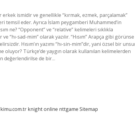
r erkek ismidir ve genellikle “kırmak, ezmek, parçalamak”
akteri temsil eder. Ayrıca İslam peygamberi Muhammed’in
ım ne? “Opponent” ve “relative” kelimeleri sıklıkla
r ve “hı-sad-mim” olarak yazılır. “Hısım” Arapça gibi görünse
lirsizdir. Hısım’ın yazımı “hı-sin-mim”dir, yani özsel bir unsu
 ne oluyor? Türkçe’de yaygın olarak kullanılan kelimelerden
en değerlendirilse de bir…
/kimu.com.tr
knight online
nttgame
Sitemap