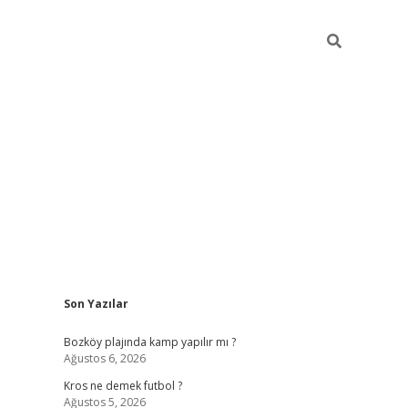
Sidebar
Son Yazılar
betci
Bozköy plajında kamp yapılır mı ?
Ağustos 6, 2026
Kros ne demek futbol ?
Ağustos 5, 2026