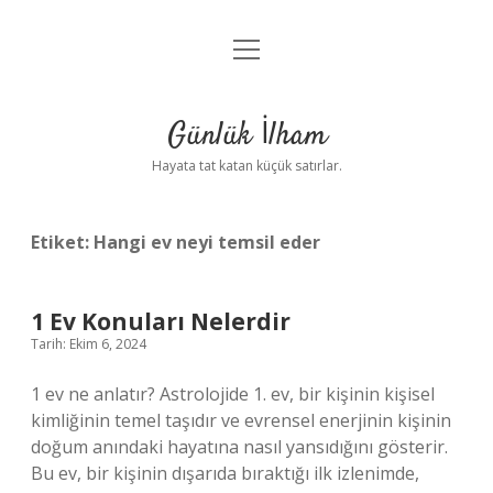
menüyü
Anasayfa
aç
Gizlilik Politikası
Günlük İlham
Yasal Uyarı
Hayata tat katan küçük satırlar.
Hakkımızda
Etiket:
Hangi ev neyi temsil eder
1 Ev Konuları Nelerdir
Tarih: Ekim 6, 2024
1 ev ne anlatır? Astrolojide 1. ev, bir kişinin kişisel
kimliğinin temel taşıdır ve evrensel enerjinin kişinin
doğum anındaki hayatına nasıl yansıdığını gösterir.
Bu ev, bir kişinin dışarıda bıraktığı ilk izlenimde,