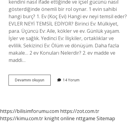
kendini nasıl ifade ettiğinde ve içsel gücünü nasıl
gösterdiğinde önemli bir rol oynar. 1 evin sahibi
hangi burç? 1. Ev (Koç Evi) Hangi ev neyi temsil eder?
EVLER NEYİ TEMSİL EDİYOR? Birinci Ev: Mülkiyet,
para. Üçüncü Ev: Aile, kökler ve ev. Günlük yaşam.
İşler ve sağlık. Yedinci Ev: İlişkiler, ortaklıklar ve
evlilik. Sekizinci Ev: Ölüm ve dönüşüm. Daha fazla
makale… 2 ev Konuları Nelerdir? 2. ev madde ve
maddi…
1
Devamını okuyun
14 Yorum
Ev
Konuları
Nelerdir
https://bilisimforumu.com
https://zot.com.tr
https://kimu.com.tr
knight online
nttgame
Sitemap