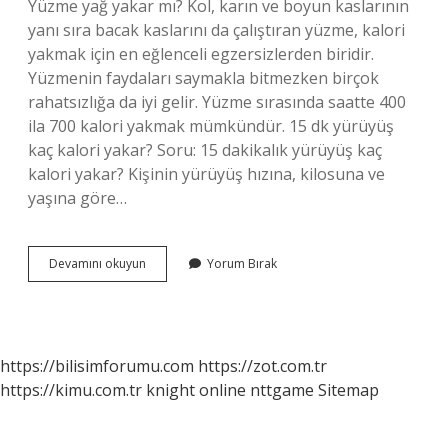
Yüzme yağ yakar mı? Kol, karın ve boyun kaslarının
yanı sıra bacak kaslarını da çalıştıran yüzme, kalori
yakmak için en eğlenceli egzersizlerden biridir.
Yüzmenin faydaları saymakla bitmezken birçok
rahatsızlığa da iyi gelir. Yüzme sırasında saatte 400
ila 700 kalori yakmak mümkündür. 15 dk yürüyüş
kaç kalori yakar? Soru: 15 dakikalık yürüyüş kaç
kalori yakar? Kişinin yürüyüş hızına, kilosuna ve
yaşına göre…
15
Devamını okuyun
Yorum Bırak
Dakika
Yüzmek
Kaç
Kalori
Yakar
https://bilisimforumu.com
https://zot.com.tr
https://kimu.com.tr
knight online
nttgame
Sitemap