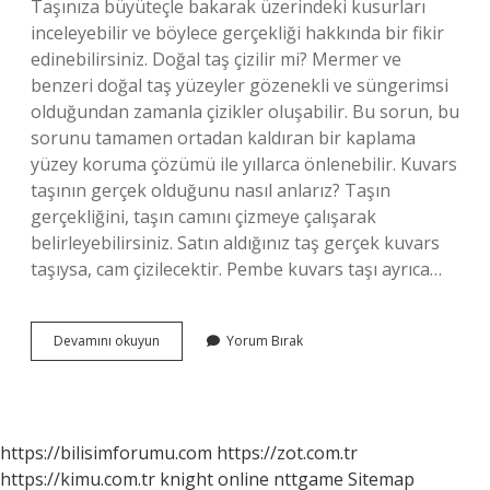
Taşınıza büyüteçle bakarak üzerindeki kusurları
inceleyebilir ve böylece gerçekliği hakkında bir fikir
edinebilirsiniz. Doğal taş çizilir mi? Mermer ve
benzeri doğal taş yüzeyler gözenekli ve süngerimsi
olduğundan zamanla çizikler oluşabilir. Bu sorun, bu
sorunu tamamen ortadan kaldıran bir kaplama
yüzey koruma çözümü ile yıllarca önlenebilir. Kuvars
taşının gerçek olduğunu nasıl anlarız? Taşın
gerçekliğini, taşın camını çizmeye çalışarak
belirleyebilirsiniz. Satın aldığınız taş gerçek kuvars
taşıysa, cam çizilecektir. Pembe kuvars taşı ayrıca…
Doğal
Devamını okuyun
Yorum Bırak
Taş
Camı
Çizer
Mi
https://bilisimforumu.com
https://zot.com.tr
https://kimu.com.tr
knight online
nttgame
Sitemap