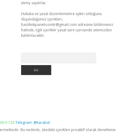
etmiş sayılırlar.
Hukuka ve yasal düzenlemelere aykırı olduğunu
düşündüğünüz içerikleri,
backlinkpanelicomtr@gmail.com
adresine bildirmeniz
halinde, ilgili içerikler yasal süre içerisinde sitemizden
kaldırılacaktır.
Arama
06 0 726
Telegram: @karabul
vermektedir. Bu nedenle, sitedeki içerikleri proaktif olarak denetleme