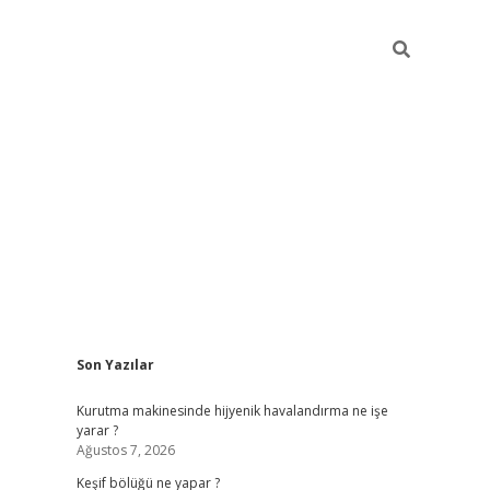
Sidebar
Son Yazılar
betci
Kurutma makinesinde hijyenik havalandırma ne işe
yarar ?
Ağustos 7, 2026
Keşif bölüğü ne yapar ?