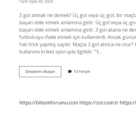
Tarih: Eylül 28, 2024
3 gol atmak ne demek? Üç gol veya üç-gol, bir maçta 
başarı elde etmek anlamına gelir. Üç gol veya üç-gol,
başarı elde etmek anlamına gelir. 3 gol atana ne den
futbolcuyu ifade etmek için kullanılırdı. Ancak gün
hat-trick yapmış sayılır. Maçta 3 gol atınca ne olur? H
kullanımı kriket sporuyla ilgilidir. “3…
Futbolda
Devamını okuyun
10 Yorum
3
Gol
Atmak
Ne
Demek
https://bilisimforumu.com
https://zot.com.tr
https:/