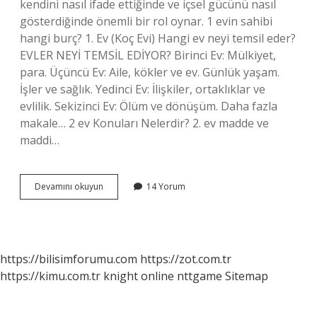
kendini nasıl ifade ettiğinde ve içsel gücünü nasıl
gösterdiğinde önemli bir rol oynar. 1 evin sahibi
hangi burç? 1. Ev (Koç Evi) Hangi ev neyi temsil eder?
EVLER NEYİ TEMSİL EDİYOR? Birinci Ev: Mülkiyet,
para. Üçüncü Ev: Aile, kökler ve ev. Günlük yaşam.
İşler ve sağlık. Yedinci Ev: İlişkiler, ortaklıklar ve
evlilik. Sekizinci Ev: Ölüm ve dönüşüm. Daha fazla
makale… 2 ev Konuları Nelerdir? 2. ev madde ve
maddi…
1
Devamını okuyun
14 Yorum
Ev
Konuları
Nelerdir
https://bilisimforumu.com
https://zot.com.tr
https://kimu.com.tr
knight online
nttgame
Sitemap