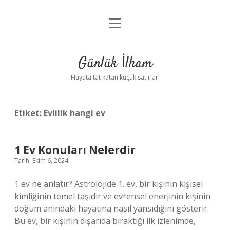
menüyü
Anasayfa
aç
Gizlilik Politikası
Günlük İlham
Yasal Uyarı
Hayata tat katan küçük satırlar.
Hakkımızda
Etiket:
Evlilik hangi ev
1 Ev Konuları Nelerdir
Tarih: Ekim 6, 2024
1 ev ne anlatır? Astrolojide 1. ev, bir kişinin kişisel
kimliğinin temel taşıdır ve evrensel enerjinin kişinin
doğum anındaki hayatına nasıl yansıdığını gösterir.
Bu ev, bir kişinin dışarıda bıraktığı ilk izlenimde,