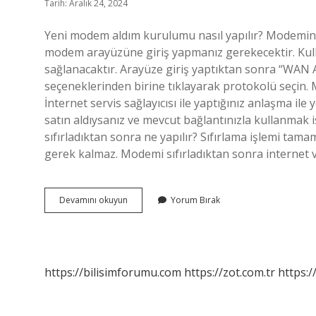
Tarih: Aralık 24, 2024
Yeni modem aldım kurulumu nasıl yapılır? Modemini
modem arayüzüne giriş yapmanız gerekecektir. Kullan
sağlanacaktır. Arayüze giriş yaptıktan sonra “WAN A
seçeneklerinden birine tıklayarak protokolü seçin.
İnternet servis sağlayıcısı ile yaptığınız anlaşma il
satın aldıysanız ve mevcut bağlantınızla kullanmak
sıfırladıktan sonra ne yapılır? Sıfırlama işlemi ta
gerek kalmaz. Modemi sıfırladıktan sonra internet 
Yeni
Devamını okuyun
Yorum Bırak
Modem
Aldım
Ne
Yapmalıyım
https://bilisimforumu.com
https://zot.com.tr
https:/