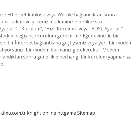
ze Ethernet kablosu veya WiFi ile bağlandıktan sonra
ıcı adınız ve şifreniz modeminizle birlikte size
yarları”, “Kurulum”, “Hızlı Kurulum” veya “ADSL Ayarları”
 Modem değişince kurulum gerekir mi? Eğer evinizde bir
e yeni bir İnternet bağlantısına geçtiyseniz veya yeni bir mode
 istiyorsanız, bir modem kurmanız gerekecektir. Modem
mamlandıktan sonra genellikle herhangi bir kurulum yapmanız
ve…
/kimu.com.tr
knight online
nttgame
Sitemap