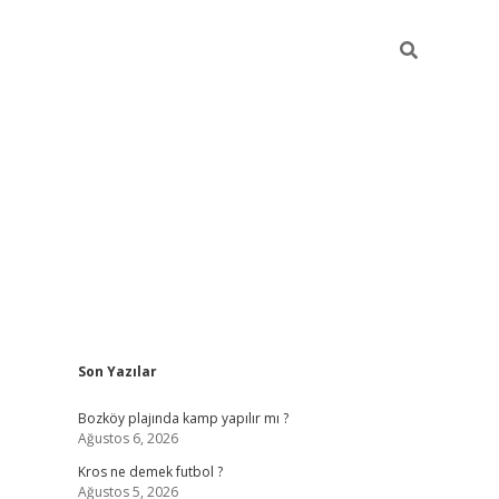
Sidebar
Son Yazılar
betci
Bozköy plajında kamp yapılır mı ?
Ağustos 6, 2026
Kros ne demek futbol ?
Ağustos 5, 2026