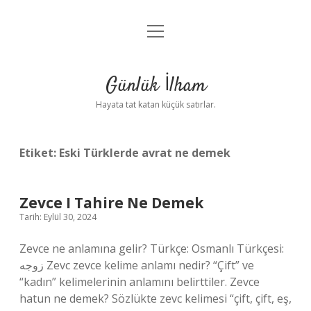
menüyü
Anasayfa
aç
Gizlilik Politikası
Günlük İlham
Yasal Uyarı
Hayata tat katan küçük satırlar.
Hakkımızda
Etiket:
Eski Türklerde avrat ne demek
Zevce I Tahire Ne Demek
Tarih: Eylül 30, 2024
Zevce ne anlamına gelir? Türkçe: Osmanlı Türkçesi:
زوجه‎ Zevc zevce kelime anlamı nedir? “Çift” ve
“kadın” kelimelerinin anlamını belirttiler. Zevce
hatun ne demek? Sözlükte zevc kelimesi “çift, çift, eş,