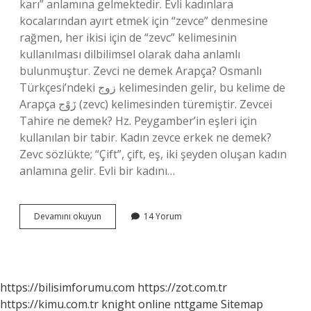
karı” anlamına gelmektedir. Evli kadınlara
kocalarından ayırt etmek için “zevce” denmesine
rağmen, her ikisi için de “zevc” kelimesinin
kullanılması dilbilimsel olarak daha anlamlı
bulunmuştur. Zevci ne demek Arapça? Osmanlı
Türkçesi’ndeki زوج kelimesinden gelir, bu kelime de
Arapça زَوْج (zevc) kelimesinden türemiştir. Zevcei
Tahire ne demek? Hz. Peygamber’in eşleri için
kullanılan bir tabir. Kadın zevce erkek ne demek?
Zevc sözlükte; “Çift”, çift, eş, iki şeyden oluşan kadın
anlamına gelir. Evli bir kadını…
Zevce
Devamını okuyun
14 Yorum
I
Tahire
Ne
Demek
https://bilisimforumu.com
https://zot.com.tr
https://kimu.com.tr
knight online
nttgame
Sitemap