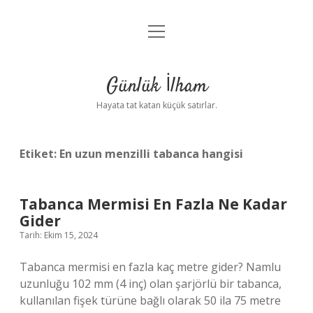
menüyü
Anasayfa
aç
Gizlilik Politikası
Günlük İlham
Yasal Uyarı
Hayata tat katan küçük satırlar.
Hakkımızda
Etiket:
En uzun menzilli tabanca hangisi
Tabanca Mermisi En Fazla Ne Kadar
Gider
Tarih: Ekim 15, 2024
Tabanca mermisi en fazla kaç metre gider? Namlu
uzunluğu 102 mm (4 inç) olan şarjörlü bir tabanca,
kullanılan fişek türüne bağlı olarak 50 ila 75 metre