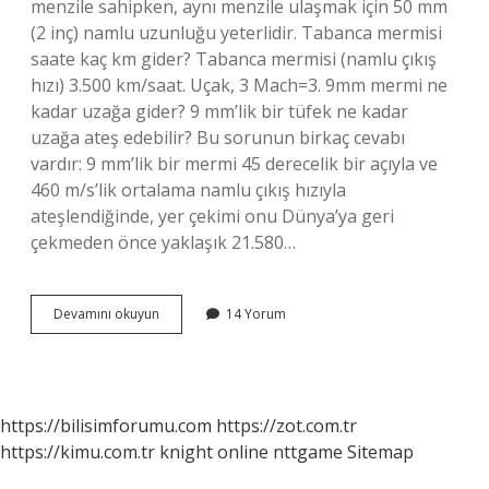
menzile sahipken, aynı menzile ulaşmak için 50 mm
(2 inç) namlu uzunluğu yeterlidir. Tabanca mermisi
saate kaç km gider? Tabanca mermisi (namlu çıkış
hızı) 3.500 km/saat. Uçak, 3 Mach=3. 9mm mermi ne
kadar uzağa gider? 9 mm’lik bir tüfek ne kadar
uzağa ateş edebilir? Bu sorunun birkaç cevabı
vardır: 9 mm’lik bir mermi 45 derecelik bir açıyla ve
460 m/s’lik ortalama namlu çıkış hızıyla
ateşlendiğinde, yer çekimi onu Dünya’ya geri
çekmeden önce yaklaşık 21.580…
Tabanca
Devamını okuyun
14 Yorum
Mermisi
En
Fazla
Ne
Kadar
https://bilisimforumu.com
https://zot.com.tr
Gider
https://kimu.com.tr
knight online
nttgame
Sitemap