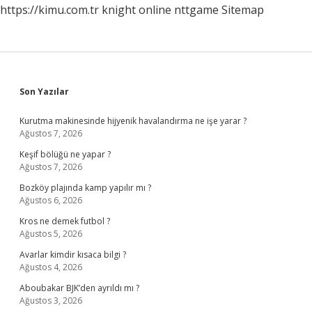
https://kimu.com.tr
knight online
nttgame
Sitemap
Sidebar
Son Yazılar
Kurutma makinesinde hijyenik havalandırma ne işe yarar ?
Ağustos 7, 2026
Keşif bölüğü ne yapar ?
Ağustos 7, 2026
Bozköy plajında kamp yapılır mı ?
Ağustos 6, 2026
Kros ne demek futbol ?
Ağustos 5, 2026
Avarlar kimdir kısaca bilgi ?
Ağustos 4, 2026
Aboubakar BJK’den ayrıldı mı ?
Ağustos 3, 2026