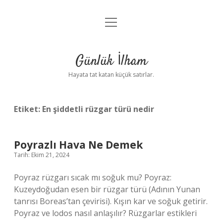
menüyü
Anasayfa
aç
Gizlilik Politikası
Günlük İlham
Yasal Uyarı
Hayata tat katan küçük satırlar.
Hakkımızda
Etiket:
En şiddetli rüzgar türü nedir
Poyrazlı Hava Ne Demek
Tarih: Ekim 21, 2024
Poyraz rüzgarı sıcak mı soğuk mu? Poyraz:
Kuzeydoğudan esen bir rüzgar türü (Adının Yunan
tanrısı Boreas’tan çevirisi). Kışın kar ve soğuk getirir.
Poyraz ve lodos nasıl anlaşılır? Rüzgarlar estikleri