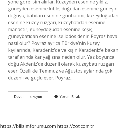
yöne göre isim alırlar. Kuzeyden esenine yıldız,
güneyden esenine kıble, doğudan esenine güneşin
doğuşu, batıdan esenine günbatımı, kuzeydoğudan
esenine kuzey rüzgarı, kuzeybatıdan esenine
manastır, güneydoğudan esenine keşiş,
güneybatıdan esenine ise lodos denir. Poyraz hava
nasıl olur? Poyraz ayrıca Türkiye’nin kuzey
kıyılarında, Karadeniz’de ve kışın Karadeniz’e bakan
taraflarında kar yağışına neden olur. Yaz boyunca
doğu Akdeniz’de düzenli olarak kuzeybatı rüzgarı
eser. Özellikle Temmuz ve Ağustos aylarında çok
düzenli ve güçlü eser. Poyraz…
Poyrazlı
Devamını okuyun
Yorum Bırak
Hava
Ne
Demek
https://bilisimforumu.com
https://zot.com.tr