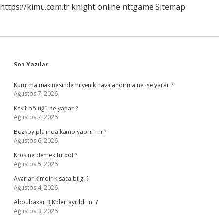
https://kimu.com.tr
knight online
nttgame
Sitemap
Sidebar
Son Yazılar
Kurutma makinesinde hijyenik havalandırma ne işe yarar ?
Ağustos 7, 2026
Keşif bölüğü ne yapar ?
Ağustos 7, 2026
Bozköy plajında kamp yapılır mı ?
Ağustos 6, 2026
Kros ne demek futbol ?
Ağustos 5, 2026
Avarlar kimdir kısaca bilgi ?
Ağustos 4, 2026
Aboubakar BJK’den ayrıldı mı ?
Ağustos 3, 2026