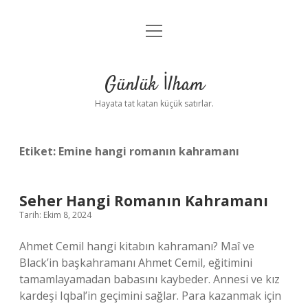
menüyü
Anasayfa
aç
Gizlilik Politikası
Günlük İlham
Yasal Uyarı
Hayata tat katan küçük satırlar.
Hakkımızda
Etiket:
Emine hangi romanın kahramanı
Seher Hangi Romanın Kahramanı
Tarih: Ekim 8, 2024
Ahmet Cemil hangi kitabın kahramanı? Maî ve
Black’in başkahramanı Ahmet Cemil, eğitimini
tamamlayamadan babasını kaybeder. Annesi ve kız
kardeşi Iqbal’in geçimini sağlar. Para kazanmak için