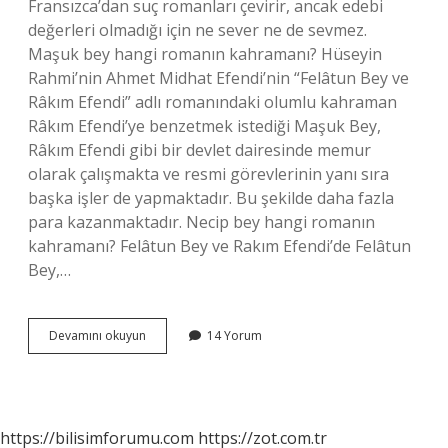
Fransızca’dan suç romanları çevirir, ancak edebi
değerleri olmadığı için ne sever ne de sevmez.
Maşuk bey hangi romanın kahramanı? Hüseyin
Rahmi’nin Ahmet Midhat Efendi’nin “Felâtun Bey ve
Râkım Efendi” adlı romanındaki olumlu kahraman
Râkım Efendi’ye benzetmek istediği Maşuk Bey,
Râkım Efendi gibi bir devlet dairesinde memur
olarak çalışmakta ve resmi görevlerinin yanı sıra
başka işler de yapmaktadır. Bu şekilde daha fazla
para kazanmaktadır. Necip bey hangi romanın
kahramanı? Felâtun Bey ve Rakım Efendi’de Felâtun
Bey,…
Seher
Devamını okuyun
14 Yorum
Hangi
Romanın
Kahramanı
https://bilisimforumu.com
https://zot.com.tr