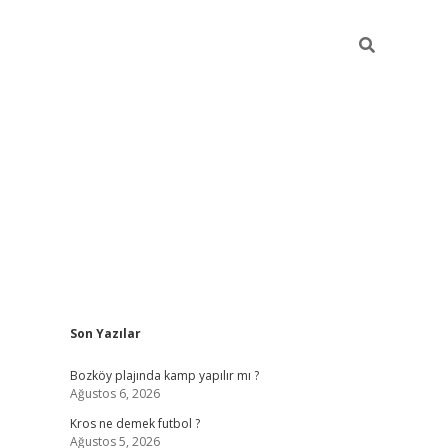
Sidebar
Son Yazılar
betci
Bozköy plajında kamp yapılır mı ?
Ağustos 6, 2026
Kros ne demek futbol ?
Ağustos 5, 2026