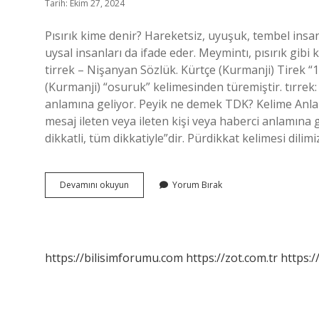
Tarih: Ekim 27, 2024
Pısırık kime denir? Hareketsiz, uyuşuk, tembel insa
uysal insanları da ifade eder. Meymintı, pısırık gibi
tirrek – Nişanyan Sözlük. Kürtçe (Kurmanji) Tirek “1
(Kurmanji) “osuruk” kelimesinden türemiştir. tırre
anlamına geliyor. Peyik ne demek TDK? Kelime Anla
mesaj ileten veya ileten kişi veya haberci anlamın
dikkatli, tüm dikkatiyle”dir. Pürdikkat kelimesi dili
Tdk
Devamını okuyun
Yorum Bırak
Pısırık
Ne
Demek
https://bilisimforumu.com
https://zot.com.tr
https:/