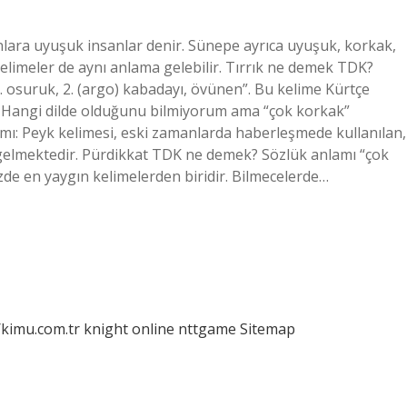
nlara uyuşuk insanlar denir. Sünepe ayrıca uyuşuk, korkak,
 kelimeler de aynı anlama gelebilir. Tırrık ne demek TDK?
. osuruk, 2. (argo) kabadayı, övünen”. Bu kelime Kürtçe
k: Hangi dilde olduğunu bilmiyorum ama “çok korkak”
mı: Peyk kelimesi, eski zamanlarda haberleşmede kullanılan,
a gelmektedir. Pürdikkat TDK ne demek? Sözlük anlamı “çok
mizde en yaygın kelimelerden biridir. Bilmecelerde…
/kimu.com.tr
knight online
nttgame
Sitemap