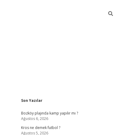
Sidebar
Son Yazılar
betci
Bozköy plajında kamp yapılır mı ?
Ağustos 6, 2026
Kros ne demek futbol ?
Ağustos 5, 2026