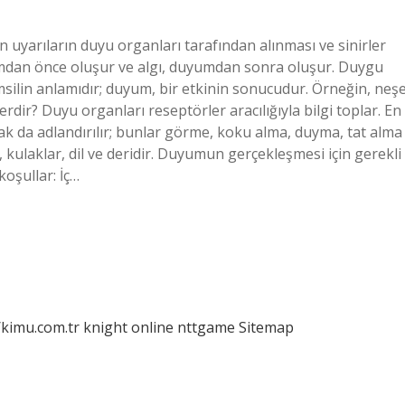
 uyarıların duyu organları tarafından alınması ve sinirler
yumdan önce oluşur ve algı, duyumdan sonra oluşur. Duygu
emsilin anlamıdır; duyum, bir etkinin sonucudur. Örneğin, neş
rdir? Duyu organları reseptörler aracılığıyla bilgi toplar. En
rak da adlandırılır; bunlar görme, koku alma, duyma, tat alma
 kulaklar, dil ve deridir. Duyumun gerçekleşmesi için gerekli
koşullar: İç…
/kimu.com.tr
knight online
nttgame
Sitemap