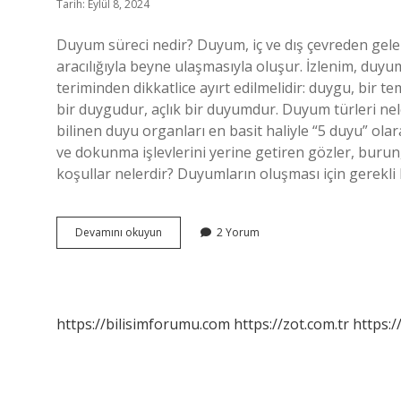
Tarih: Eylül 8, 2024
Duyum süreci nedir? Duyum, iç ve dış çevreden gelen
aracılığıyla beyne ulaşmasıyla oluşur. İzlenim, du
teriminden dikkatlice ayırt edilmelidir: duygu, bir t
bir duygudur, açlık bir duyumdur. Duyum türleri nele
bilinen duyu organları en basit haliyle “5 duyu” ola
ve dokunma işlevlerini yerine getiren gözler, burun,
koşullar nelerdir? Duyumların oluşması için gerekli 
Duyum
Devamını okuyun
2 Yorum
Süreçleri
Nedir
https://bilisimforumu.com
https://zot.com.tr
https:/