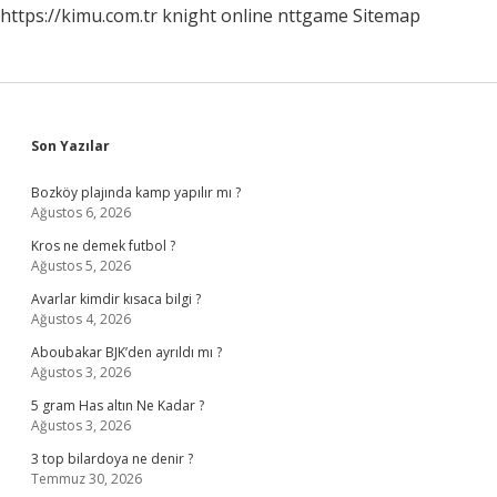
https://kimu.com.tr
knight online
nttgame
Sitemap
Sidebar
Son Yazılar
Bozköy plajında kamp yapılır mı ?
Ağustos 6, 2026
Kros ne demek futbol ?
Ağustos 5, 2026
Avarlar kimdir kısaca bilgi ?
Ağustos 4, 2026
Aboubakar BJK’den ayrıldı mı ?
Ağustos 3, 2026
5 gram Has altın Ne Kadar ?
Ağustos 3, 2026
3 top bilardoya ne denir ?
Temmuz 30, 2026