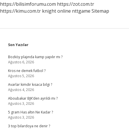
Neresidir
https://bilisimforumu.com
https://zot.com.tr
https://kimu.com.tr
knight online
nttgame
Sitemap
Sidebar
Son Yazılar
Bozköy plajında kamp yapılır mı ?
Ağustos 6, 2026
Kros ne demek futbol ?
Ağustos 5, 2026
Avarlar kimdir kısaca bilgi ?
Ağustos 4, 2026
Aboubakar BJK’den ayrıldı mı ?
Ağustos 3, 2026
5 gram Has altın Ne Kadar ?
Ağustos 3, 2026
3 top bilardoya ne denir ?