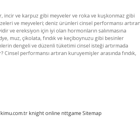
r, incir ve karpuz gibi meyveler ve roka ve kuşkonmaz gibi
leri ve meyveleri; deniz ürünleri cinsel performansı artıra
iyidir ve ereksiyon için iyi olan hormonların salınmasına
iridye, muz, çikolata, fındık ve keçiboynuzu gibi besinler
nlerin dengeli ve düzenli tüketimi cinsel isteği artırmada
ir? Cinsel performansı artıran kuruyemişler arasında fındık,
/kimu.com.tr
knight online
nttgame
Sitemap