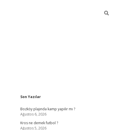
Sidebar
Son Yazılar
betci
Bozköy plajında kamp yapılır mı ?
Ağustos 6, 2026
Kros ne demek futbol ?
Ağustos 5, 2026