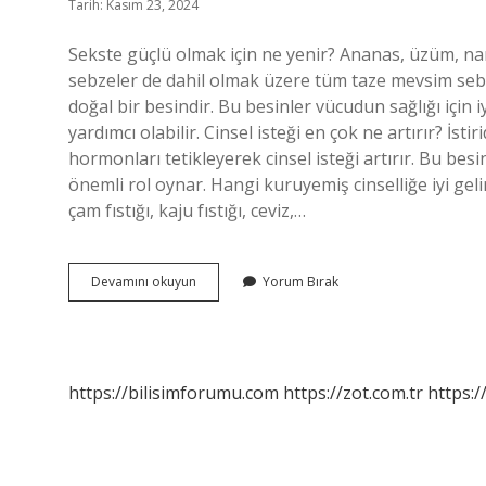
Tarih: Kasım 23, 2024
Sekste güçlü olmak için ne yenir? Ananas, üzüm, na
sebzeler de dahil olmak üzere tüm taze mevsim sebze
doğal bir besindir. Bu besinler vücudun sağlığı için 
yardımcı olabilir. Cinsel isteği en çok ne artırır? İst
hormonları tetikleyerek cinsel isteği artırır. Bu besi
önemli rol oynar. Hangi kuruyemiş cinselliğe iyi gel
çam fıstığı, kaju fıstığı, ceviz,…
Ceviz
Devamını okuyun
Yorum Bırak
Sekse
Iyi
Gelir
Mi
https://bilisimforumu.com
https://zot.com.tr
https:/