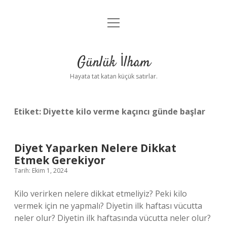
menüyü
Anasayfa
aç
Gizlilik Politikası
Günlük İlham
Yasal Uyarı
Hayata tat katan küçük satırlar.
Hakkımızda
Etiket:
Diyette kilo verme kaçıncı günde başlar
Diyet Yaparken Nelere Dikkat
Etmek Gerekiyor
Tarih: Ekim 1, 2024
Kilo verirken nelere dikkat etmeliyiz? Peki kilo
vermek için ne yapmalı? Diyetin ilk haftası vücutta
neler olur? Diyetin ilk haftasında vücutta neler olur?