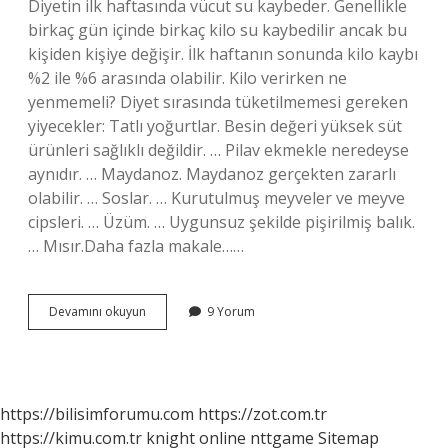
Diyetin ilk haftasında vücut su kaybeder. Genellikle
birkaç gün içinde birkaç kilo su kaybedilir ancak bu
kişiden kişiye değişir. İlk haftanın sonunda kilo kaybı
%2 ile %6 arasında olabilir. Kilo verirken ne
yenmemeli? Diyet sırasında tüketilmemesi gereken
yiyecekler: Tatlı yoğurtlar. Besin değeri yüksek süt
ürünleri sağlıklı değildir. … Pilav ekmekle neredeyse
aynıdır. … Maydanoz. Maydanoz gerçekten zararlı
olabilir. … Soslar. … Kurutulmuş meyveler ve meyve
cipsleri. … Üzüm. … Uygunsuz şekilde pişirilmiş balık.
… Mısır.Daha fazla makale……
Diyet
Devamını okuyun
9 Yorum
Yaparken
Nelere
Dikkat
Etmek
Gerekiyor
https://bilisimforumu.com
https://zot.com.tr
https://kimu.com.tr
knight online
nttgame
Sitemap