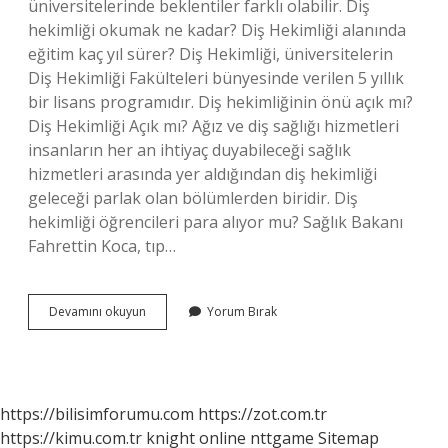
üniversitelerinde beklentiler farklı olabilir. Diş
hekimliği okumak ne kadar? Diş Hekimliği alanında
eğitim kaç yıl sürer? Diş Hekimliği, üniversitelerin
Diş Hekimliği Fakülteleri bünyesinde verilen 5 yıllık
bir lisans programıdır. Diş hekimliğinin önü açık mı?
Diş Hekimliği Açık mı? Ağız ve diş sağlığı hizmetleri
insanların her an ihtiyaç duyabileceği sağlık
hizmetleri arasında yer aldığından diş hekimliği
geleceği parlak olan bölümlerden biridir. Diş
hekimliği öğrencileri para alıyor mu? Sağlık Bakanı
Fahrettin Koca, tıp…
Diş
Devamını okuyun
Yorum Bırak
Hekimliği
Okumak
Masraflı
Mı
https://bilisimforumu.com
https://zot.com.tr
https://kimu.com.tr
knight online
nttgame
Sitemap