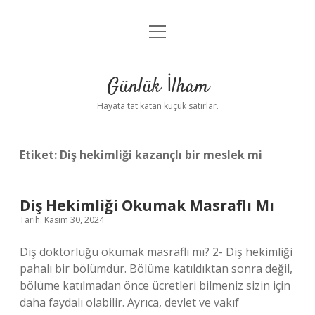
menüyü
Anasayfa
aç
Gizlilik Politikası
Günlük İlham
Yasal Uyarı
Hayata tat katan küçük satırlar.
Hakkımızda
Etiket:
Diş hekimliği kazançlı bir meslek mi
Diş Hekimliği Okumak Masraflı Mı
Tarih: Kasım 30, 2024
Diş doktorluğu okumak masraflı mı? 2- Diş hekimliği
pahalı bir bölümdür. Bölüme katıldıktan sonra değil,
bölüme katılmadan önce ücretleri bilmeniz sizin için
daha faydalı olabilir. Ayrıca, devlet ve vakıf