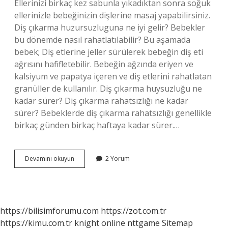
Ellerinizi birkaç kez sabunla yıkadıktan sonra soğuk
ellerinizle bebeğinizin dişlerine masaj yapabilirsiniz.
Diş çıkarma huzursuzluguna ne iyi gelir? Bebekler
bu dönemde nasıl rahatlatılabilir? Bu aşamada
bebek; Diş etlerine jeller sürülerek bebeğin diş eti
ağrısını hafifletebilir. Bebeğin ağzında eriyen ve
kalsiyum ve papatya içeren ve diş etlerini rahatlatan
granüller de kullanılır. Diş çıkarma huysuzluğu ne
kadar sürer? Diş çıkarma rahatsızlığı ne kadar
sürer? Bebeklerde diş çıkarma rahatsızlığı genellikle
birkaç günden birkaç haftaya kadar sürer.…
Zor
Devamını okuyun
2 Yorum
Diş
Cikaran
Bebege
Ne
Iyi
https://bilisimforumu.com
https://zot.com.tr
Gelir
https://kimu.com.tr
knight online
nttgame
Sitemap