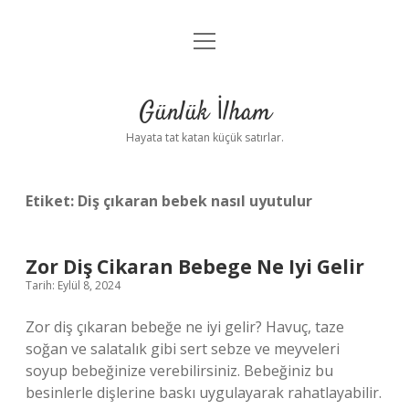
menüyü
Anasayfa
aç
Gizlilik Politikası
Günlük İlham
Yasal Uyarı
Hayata tat katan küçük satırlar.
Hakkımızda
Etiket:
Diş çıkaran bebek nasıl uyutulur
Zor Diş Cikaran Bebege Ne Iyi Gelir
Tarih: Eylül 8, 2024
Zor diş çıkaran bebeğe ne iyi gelir? Havuç, taze
soğan ve salatalık gibi sert sebze ve meyveleri
soyup bebeğinize verebilirsiniz. Bebeğiniz bu
besinlerle dişlerine baskı uygulayarak rahatlayabilir.