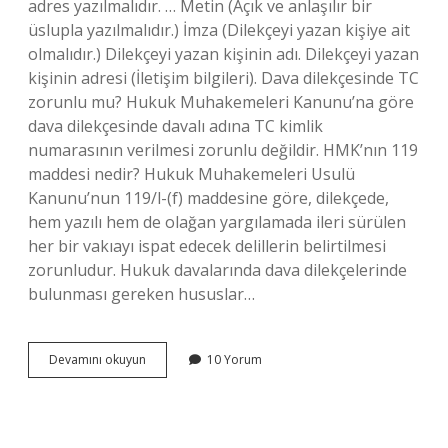
adres yazılmalıdır. … Metin (Açık ve anlaşılır bir
üslupla yazılmalıdır.) İmza (Dilekçeyi yazan kişiye ait
olmalıdır.) Dilekçeyi yazan kişinin adı. Dilekçeyi yazan
kişinin adresi (İletişim bilgileri). Dava dilekçesinde TC
zorunlu mu? Hukuk Muhakemeleri Kanunu’na göre
dava dilekçesinde davalı adına TC kimlik
numarasının verilmesi zorunlu değildir. HMK’nın 119
maddesi nedir? Hukuk Muhakemeleri Usulü
Kanunu’nun 119/l-(f) maddesine göre, dilekçede,
hem yazılı hem de olağan yargılamada ileri sürülen
her bir vakıayı ispat edecek delillerin belirtilmesi
zorunludur. Hukuk davalarında dava dilekçelerinde
bulunması gereken hususlar…
Dilekçenin
Devamını okuyun
10 Yorum
Zorunlu
Unsurları
Nelerdir