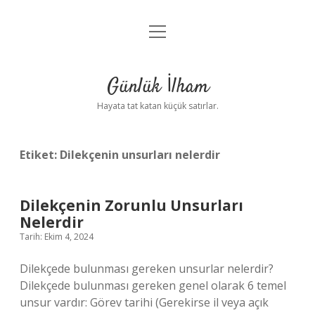
menüyü
Anasayfa
aç
Gizlilik Politikası
Günlük İlham
Yasal Uyarı
Hayata tat katan küçük satırlar.
Hakkımızda
Etiket:
Dilekçenin unsurları nelerdir
Dilekçenin Zorunlu Unsurları
Nelerdir
Tarih: Ekim 4, 2024
Dilekçede bulunması gereken unsurlar nelerdir?
Dilekçede bulunması gereken genel olarak 6 temel
unsur vardır: Görev tarihi (Gerekirse il veya açık