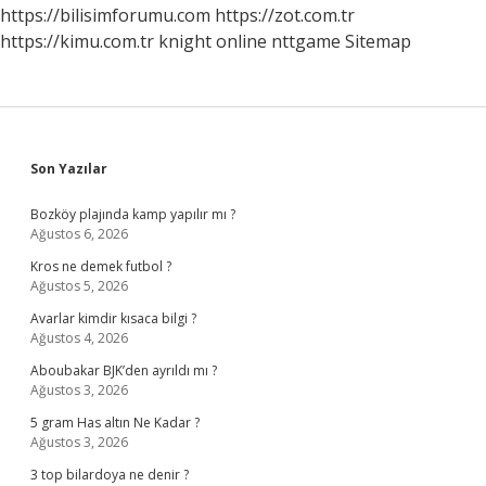
https://bilisimforumu.com
https://zot.com.tr
https://kimu.com.tr
knight online
nttgame
Sitemap
Sidebar
Son Yazılar
Bozköy plajında kamp yapılır mı ?
Ağustos 6, 2026
Kros ne demek futbol ?
Ağustos 5, 2026
Avarlar kimdir kısaca bilgi ?
Ağustos 4, 2026
Aboubakar BJK’den ayrıldı mı ?
Ağustos 3, 2026
5 gram Has altın Ne Kadar ?
Ağustos 3, 2026
3 top bilardoya ne denir ?