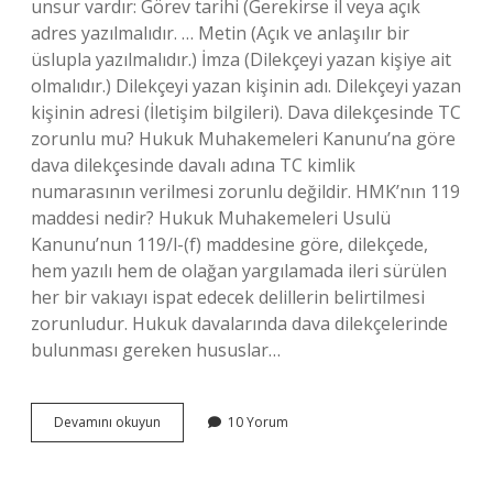
unsur vardır: Görev tarihi (Gerekirse il veya açık
adres yazılmalıdır. … Metin (Açık ve anlaşılır bir
üslupla yazılmalıdır.) İmza (Dilekçeyi yazan kişiye ait
olmalıdır.) Dilekçeyi yazan kişinin adı. Dilekçeyi yazan
kişinin adresi (İletişim bilgileri). Dava dilekçesinde TC
zorunlu mu? Hukuk Muhakemeleri Kanunu’na göre
dava dilekçesinde davalı adına TC kimlik
numarasının verilmesi zorunlu değildir. HMK’nın 119
maddesi nedir? Hukuk Muhakemeleri Usulü
Kanunu’nun 119/l-(f) maddesine göre, dilekçede,
hem yazılı hem de olağan yargılamada ileri sürülen
her bir vakıayı ispat edecek delillerin belirtilmesi
zorunludur. Hukuk davalarında dava dilekçelerinde
bulunması gereken hususlar…
Dilekçenin
Devamını okuyun
10 Yorum
Zorunlu
Unsurları
Nelerdir