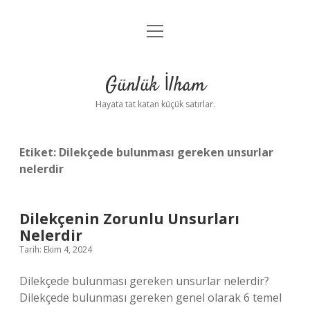
menüyü
Anasayfa
aç
Gizlilik Politikası
Günlük İlham
Yasal Uyarı
Hayata tat katan küçük satırlar.
Hakkımızda
Etiket:
Dilekçede bulunması gereken unsurlar
nelerdir
Dilekçenin Zorunlu Unsurları
Nelerdir
Tarih: Ekim 4, 2024
Dilekçede bulunması gereken unsurlar nelerdir?
Dilekçede bulunması gereken genel olarak 6 temel