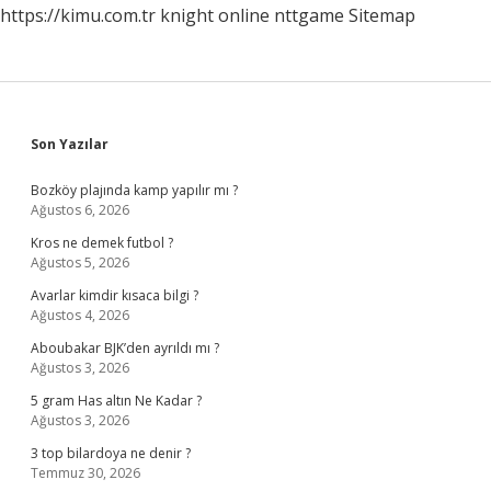
https://kimu.com.tr
knight online
nttgame
Sitemap
Sidebar
Son Yazılar
Bozköy plajında kamp yapılır mı ?
Ağustos 6, 2026
Kros ne demek futbol ?
Ağustos 5, 2026
Avarlar kimdir kısaca bilgi ?
Ağustos 4, 2026
Aboubakar BJK’den ayrıldı mı ?
Ağustos 3, 2026
5 gram Has altın Ne Kadar ?
Ağustos 3, 2026
3 top bilardoya ne denir ?
Temmuz 30, 2026