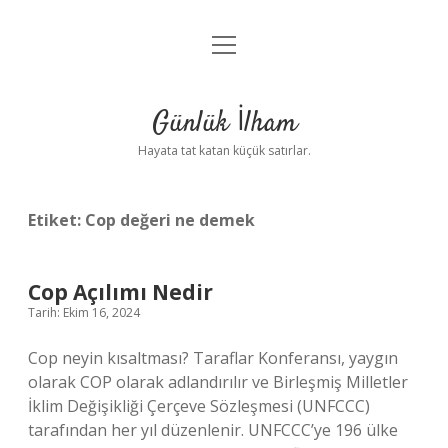
menüyü
Anasayfa
aç
Gizlilik Politikası
Günlük İlham
Yasal Uyarı
Hayata tat katan küçük satırlar.
Hakkımızda
Etiket:
Cop değeri ne demek
Cop Açılımı Nedir
Tarih: Ekim 16, 2024
Cop neyin kısaltması? Taraflar Konferansı, yaygın
olarak COP olarak adlandırılır ve Birleşmiş Milletler
İklim Değişikliği Çerçeve Sözleşmesi (UNFCCC)
tarafından her yıl düzenlenir. UNFCCC’ye 196 ülke