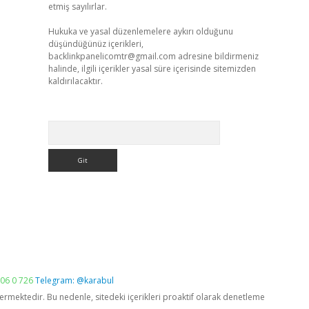
etmiş sayılırlar.
Hukuka ve yasal düzenlemelere aykırı olduğunu
düşündüğünüz içerikleri,
backlinkpanelicomtr@gmail.com
adresine bildirmeniz
halinde, ilgili içerikler yasal süre içerisinde sitemizden
kaldırılacaktır.
Arama
06 0 726
Telegram: @karabul
vermektedir. Bu nedenle, sitedeki içerikleri proaktif olarak denetleme