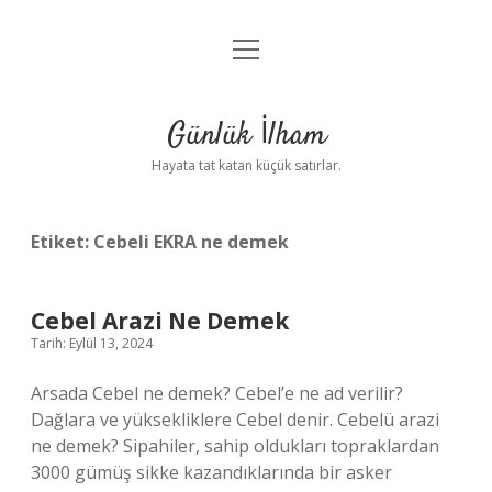
menüyü
Anasayfa
aç
Gizlilik Politikası
Günlük İlham
Yasal Uyarı
Hayata tat katan küçük satırlar.
Hakkımızda
Etiket:
Cebeli EKRA ne demek
Cebel Arazi Ne Demek
Tarih: Eylül 13, 2024
Arsada Cebel ne demek? Cebel’e ne ad verilir?
Dağlara ve yüksekliklere Cebel denir. Cebelü arazi
ne demek? Sipahiler, sahip oldukları topraklardan
3000 gümüş sikke kazandıklarında bir asker