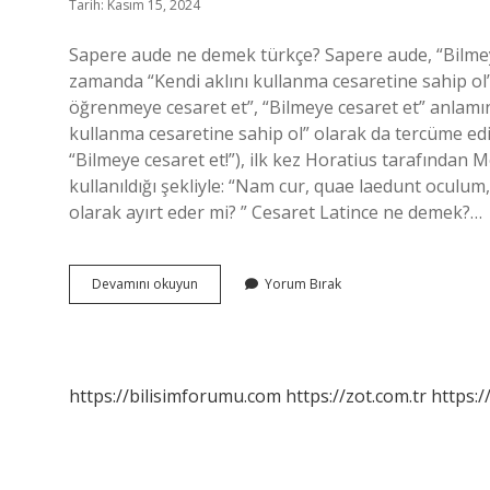
Tarih: Kasım 15, 2024
Sapere aude ne demek türkçe? Sapere aude, “Bilmeye
zamanda “Kendi aklını kullanma cesaretine sahip ol” 
öğrenmeye cesaret et”, “Bilmeye cesaret et” anlamın
kullanma cesaretine sahip ol” olarak da tercüme edil
“Bilmeye cesaret et!”), ilk kez Horatius tarafından M
kullanıldığı şekliyle: “Nam cur, quae laedunt oculum
olarak ayırt eder mi? ” Cesaret Latince ne demek?…
Sapere
Devamını okuyun
Yorum Bırak
Aude
Incipe
Ne
Demek
https://bilisimforumu.com
https://zot.com.tr
https:/