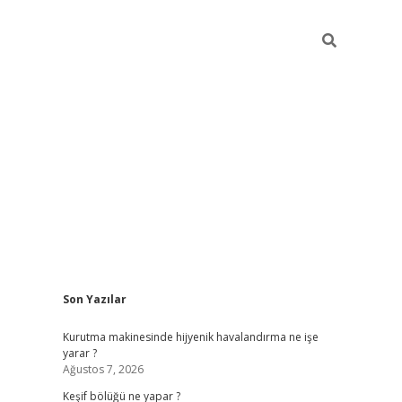
Sidebar
Son Yazılar
betci
Kurutma makinesinde hijyenik havalandırma ne işe
yarar ?
Ağustos 7, 2026
Keşif bölüğü ne yapar ?