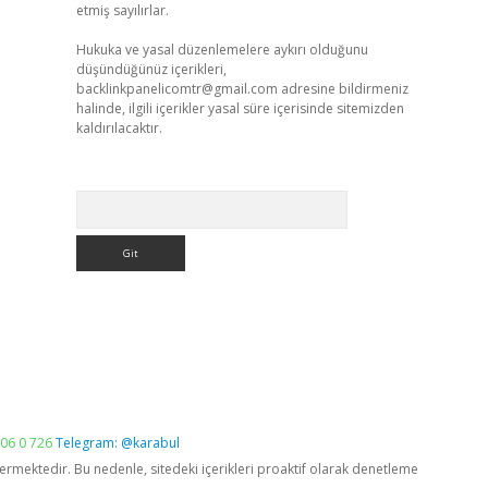
etmiş sayılırlar.
Hukuka ve yasal düzenlemelere aykırı olduğunu
düşündüğünüz içerikleri,
backlinkpanelicomtr@gmail.com
adresine bildirmeniz
halinde, ilgili içerikler yasal süre içerisinde sitemizden
kaldırılacaktır.
Arama
06 0 726
Telegram: @karabul
vermektedir. Bu nedenle, sitedeki içerikleri proaktif olarak denetleme