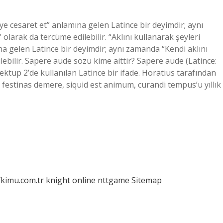
 cesaret et” anlamına gelen Latince bir deyimdir; aynı
olarak da tercüme edilebilir. “Aklını kullanarak şeyleri
a gelen Latince bir deyimdir; aynı zamanda “Kendi aklını
ebilir. Sapere aude sözü kime aittir? Sapere aude (Latince:
ektup 2’de kullanılan Latince bir ifade. Horatius tarafından
, festinas demere, siquid est animum, curandi tempus’u yıllık
/kimu.com.tr
knight online
nttgame
Sitemap