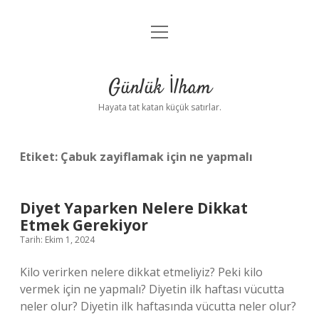
menüyü
Anasayfa
aç
Gizlilik Politikası
Günlük İlham
Yasal Uyarı
Hayata tat katan küçük satırlar.
Hakkımızda
Etiket:
Çabuk zayiflamak için ne yapmalı
Diyet Yaparken Nelere Dikkat
Etmek Gerekiyor
Tarih: Ekim 1, 2024
Kilo verirken nelere dikkat etmeliyiz? Peki kilo
vermek için ne yapmalı? Diyetin ilk haftası vücutta
neler olur? Diyetin ilk haftasında vücutta neler olur?