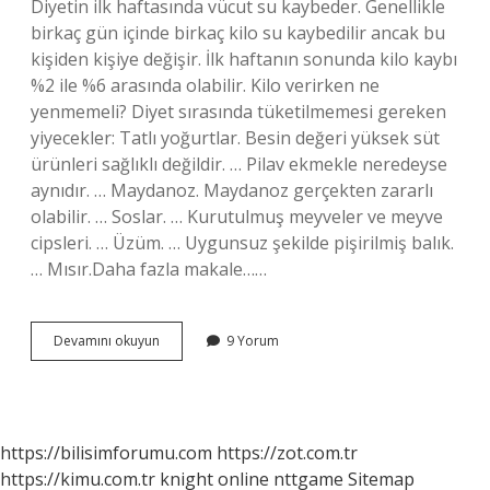
Diyetin ilk haftasında vücut su kaybeder. Genellikle
birkaç gün içinde birkaç kilo su kaybedilir ancak bu
kişiden kişiye değişir. İlk haftanın sonunda kilo kaybı
%2 ile %6 arasında olabilir. Kilo verirken ne
yenmemeli? Diyet sırasında tüketilmemesi gereken
yiyecekler: Tatlı yoğurtlar. Besin değeri yüksek süt
ürünleri sağlıklı değildir. … Pilav ekmekle neredeyse
aynıdır. … Maydanoz. Maydanoz gerçekten zararlı
olabilir. … Soslar. … Kurutulmuş meyveler ve meyve
cipsleri. … Üzüm. … Uygunsuz şekilde pişirilmiş balık.
… Mısır.Daha fazla makale……
Diyet
Devamını okuyun
9 Yorum
Yaparken
Nelere
Dikkat
Etmek
Gerekiyor
https://bilisimforumu.com
https://zot.com.tr
https://kimu.com.tr
knight online
nttgame
Sitemap