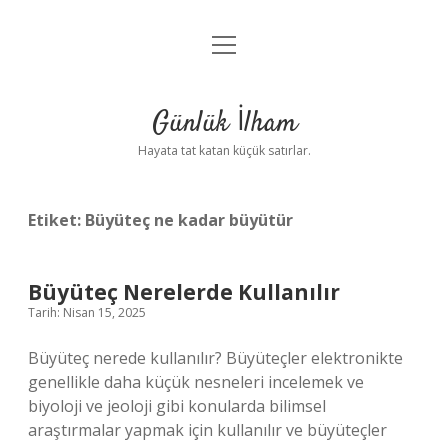
menüyü
Anasayfa
aç
Gizlilik Politikası
Günlük İlham
Yasal Uyarı
Hayata tat katan küçük satırlar.
Hakkımızda
Etiket:
Büyüteç ne kadar büyütür
Büyüteç Nerelerde Kullanılır
Tarih: Nisan 15, 2025
Büyüteç nerede kullanılır? Büyüteçler elektronikte
genellikle daha küçük nesneleri incelemek ve
biyoloji ve jeoloji gibi konularda bilimsel
araştırmalar yapmak için kullanılır ve büyüteçler