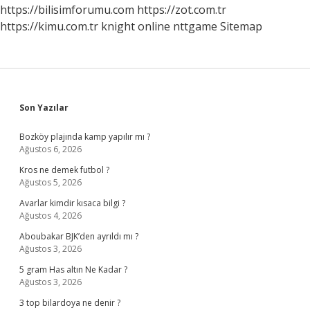
https://bilisimforumu.com
https://zot.com.tr
https://kimu.com.tr
knight online
nttgame
Sitemap
Sidebar
Son Yazılar
Bozköy plajında kamp yapılır mı ?
Ağustos 6, 2026
Kros ne demek futbol ?
Ağustos 5, 2026
Avarlar kimdir kısaca bilgi ?
Ağustos 4, 2026
Aboubakar BJK’den ayrıldı mı ?
Ağustos 3, 2026
5 gram Has altın Ne Kadar ?
Ağustos 3, 2026
3 top bilardoya ne denir ?